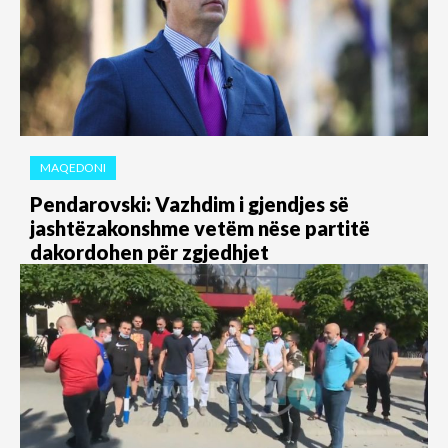
MAQEDONI
Pendarovski: Vazhdim i gjendjes së
jashtëzakonshme vetëm nëse partitë
dakordohen për zgjedhjet