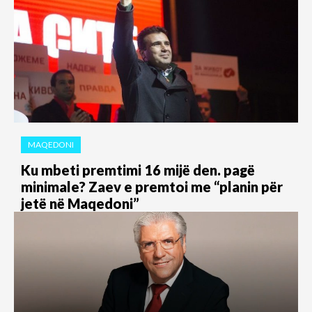
MAQEDONI
Ku mbeti premtimi 16 mijë den. pagë
minimale? Zaev e premtoi me “planin për
jetë në Maqedoni”