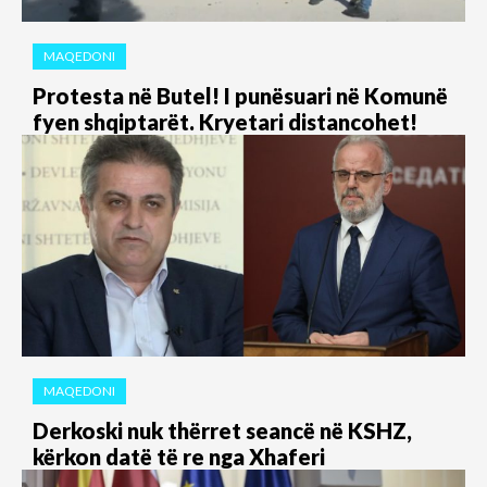
MAQEDONI
Protesta në Butel! I punësuari në Komunë
fyen shqiptarët. Kryetari distancohet!
MAQEDONI
Derkoski nuk thërret seancë në KSHZ,
kërkon datë të re nga Xhaferi