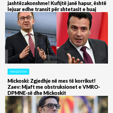
jashtëzakonshme! Kufijtë janë hapur, është
lejuar edhe transit për shtetasit e huaj
MAQEDONI
Mickoski: Zgjedhje në mes të korrikut!
Zaev: Mjaft me obstruksionet e VMRO-
DPMNE-së dhe Mickoskit