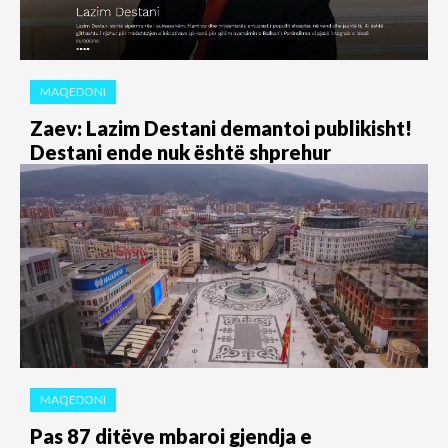
MAQEDONI
Zaev: Lazim Destani demantoi publikisht!
Destani ende nuk është shprehur
MAQEDONI
Pas 87 ditëve mbaroi gjendja e