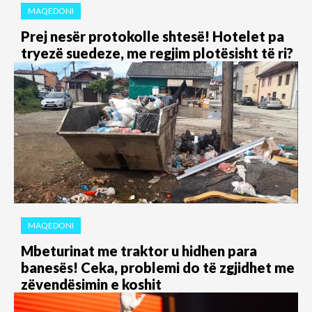
MAQEDONI
Prej nesër protokolle shtesë! Hotelet pa
tryezë suedeze, me regjim plotësisht të ri?
MAQEDONI
Mbeturinat me traktor u hidhen para
banesës! Ceka, problemi do të zgjidhet me
zëvendësimin e koshit