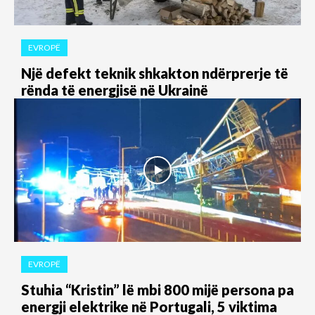
EVROPË
Një defekt teknik shkakton ndërprerje të
rënda të energjisë në Ukrainë
EVROPË
Stuhia “Kristin” lë mbi 800 mijë persona pa
energji elektrike në Portugali, 5 viktima