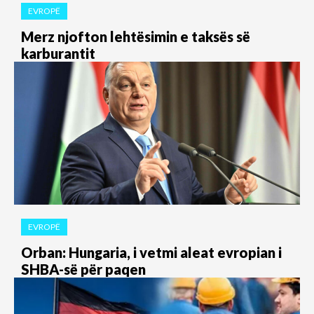
EVROPË
Merz njofton lehtësimin e taksës së
karburantit
EVROPË
Orban: Hungaria, i vetmi aleat evropian i
SHBA-së për paqen