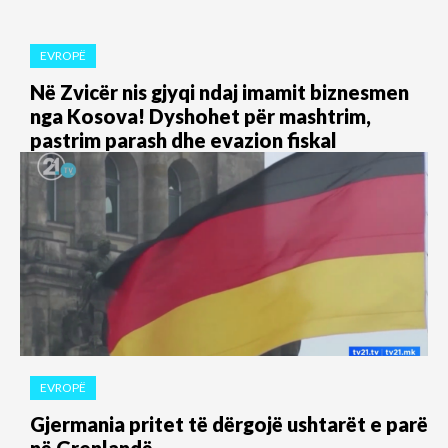
EVROPË
Në Zvicër nis gjyqi ndaj imamit biznesmen
nga Kosova! Dyshohet për mashtrim,
pastrim parash dhe evazion fiskal
EVROPË
Gjermania pritet të dërgojë ushtarët e parë