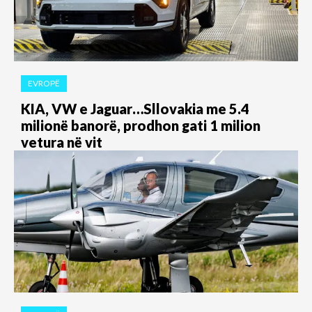
EVROPË
KIA, VW e Jaguar…Sllovakia me 5.4
milionë banorë, prodhon gati 1 milion
vetura në vit