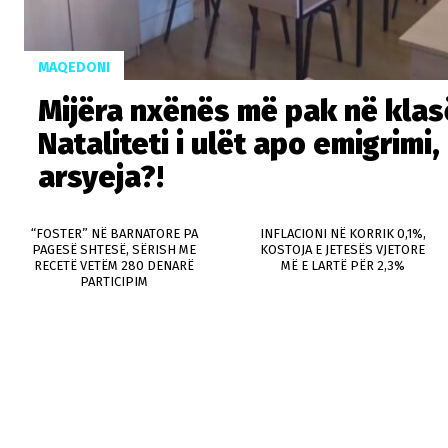
MAQEDONI
Mijëra nxënës më pak në klasë
Nataliteti i ulët apo emigrimi,
arsyeja?!
“FOSTER” NË BARNATORE PA
INFLACIONI NË KORRIK 0,1%,
PAGESË SHTESË, SËRISH ME
KOSTOJA E JETESËS VJETORE
RECETË VETËM 280 DENARË
MË E LARTË PËR 2,3%
PARTICIPIM