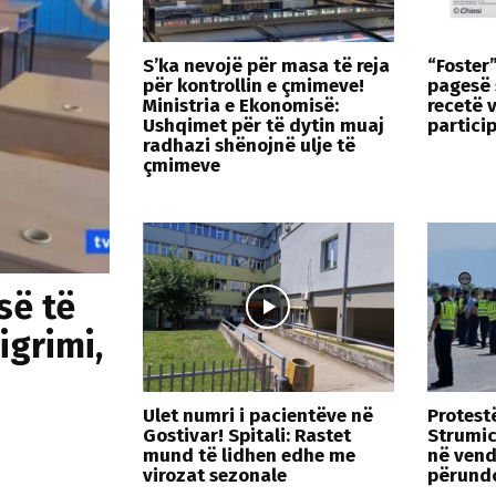
S’ka nevojë për masa të reja
“Foster
për kontrollin e çmimeve!
pagesë 
Ministria e Ekonomisë:
recetë 
Ushqimet për të dytin muaj
partici
radhazi shënojnë ulje të
çmimeve
së të
igrimi,
Ulet numri i pacientëve në
Protest
Gostivar! Spitali: Rastet
Strumic
mund të lidhen edhe me
në vend
virozat sezonale
përundo