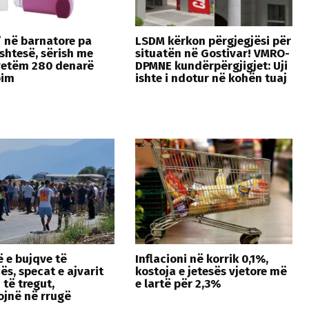
” në barnatore pa
LSDM kërkon përgjegjësi për
shtesë, sërish me
situatën në Gostivar! VMRO-
vetëm 280 denarë
DPMNE kundërpërgjigjet: Uji
pim
ishte i ndotur në kohën tuaj
ë e bujqve të
Inflacioni në korrik 0,1%,
ës, specat e ajvarit
kostoja e jetesës vjetore më
 të tregut,
e lartë për 2,3%
jnë në rrugë