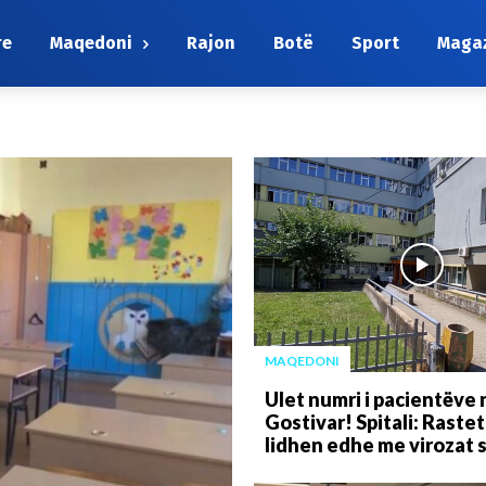
re
Maqedoni
Rajon
Botë
Sport
Maga
MAQEDONI
Ulet numri i pacientëve 
Gostivar! Spitali: Raste
lidhen edhe me virozat 