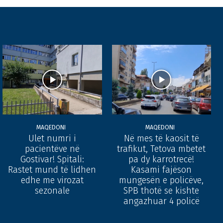
MAQEDONI
MAQEDONI
Ulet numri i
Në mes të kaosit të
pacientëve në
trafikut, Tetova mbetet
Gostivar! Spitali:
pa dy karrotrecë!
Rastet mund të lidhen
Kasami fajëson
edhe me virozat
mungesën e policëve,
sezonale
SPB thotë se kishte
angazhuar 4 policë