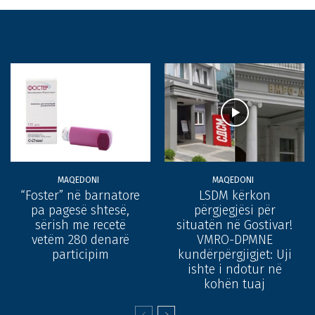
MAQEDONI
MAQEDONI
“Foster” në barnatore
LSDM kërkon
pa pagesë shtesë,
përgjegjësi për
sërish me recetë
situatën në Gostivar!
vetëm 280 denarë
VMRO-DPMNE
participim
kundërpërgjigjet: Uji
ishte i ndotur në
kohën tuaj