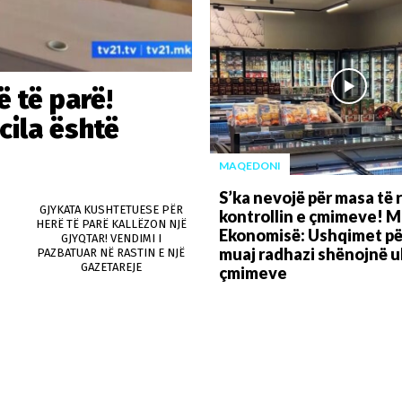
 të parë!
 cila është
MAQEDONI
S’ka nevojë për masa të r
GJYKATA KUSHTETUESE PËR
kontrollin e çmimeve! Mi
HERË TË PARË KALLËZON NJË
Ekonomisë: Ushqimet për
GJYQTAR! VENDIMI I
muaj radhazi shënojnë ul
PAZBATUAR NË RASTIN E NJË
GAZETAREJE
çmimeve