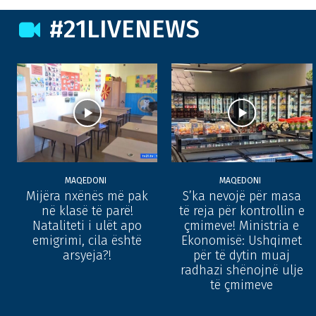
#21LIVENEWS
MAQEDONI
MAQEDONI
Mijëra nxënës më pak
S’ka nevojë për masa
në klasë të parë!
të reja për kontrollin e
Nataliteti i ulët apo
çmimeve! Ministria e
emigrimi, cila është
Ekonomisë: Ushqimet
arsyeja?!
për të dytin muaj
radhazi shënojnë ulje
të çmimeve