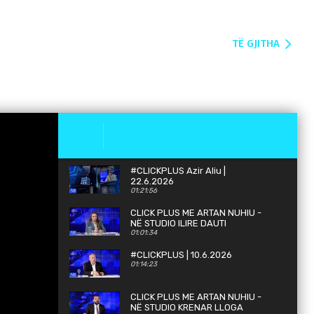
TË GJITHA
#CLICKPLUS Azir Aliu |
22.6.2026
01:21:56
CLICK PLUS ME ARTAN NUHIU -
NË STUDIO ILIRE DAUTI
01:01:34
#CLICKPLUS | 10.6.2026
01:14:23
CLICK PLUS ME ARTAN NUHIU -
NË STUDIO KRENAR LLOGA