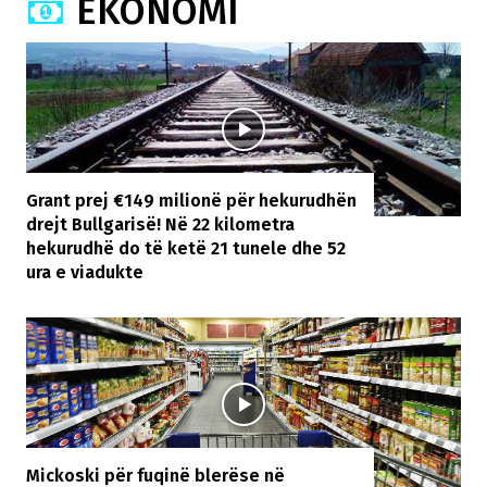
EKONOMI
Grant prej €149 milionë për hekurudhën
drejt Bullgarisë! Në 22 kilometra
hekurudhë do të ketë 21 tunele dhe 52
ura e viadukte
Mickoski për fuqinë blerëse në