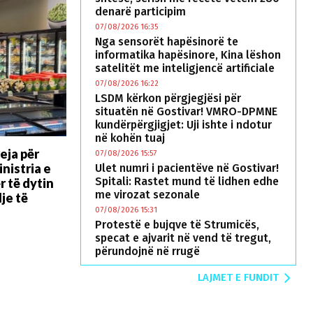
denarë participim
07/08/2026 16:35
Nga sensorët hapësinorë te
informatika hapësinore, Kina lëshon
satelitët me inteligjencë artificiale
07/08/2026 16:22
LSDM kërkon përgjegjësi për
situatën në Gostivar! VMRO-DPMNE
kundërpërgjigjet: Uji ishte i ndotur
në kohën tuaj
eja për
07/08/2026 15:57
nistria e
Ulet numri i pacientëve në Gostivar!
Spitali: Rastet mund të lidhen edhe
 të dytin
me virozat sezonale
je të
07/08/2026 15:31
Protestë e bujqve të Strumicës,
specat e ajvarit në vend të tregut,
përundojnë në rrugë
LAJMET E FUNDIT