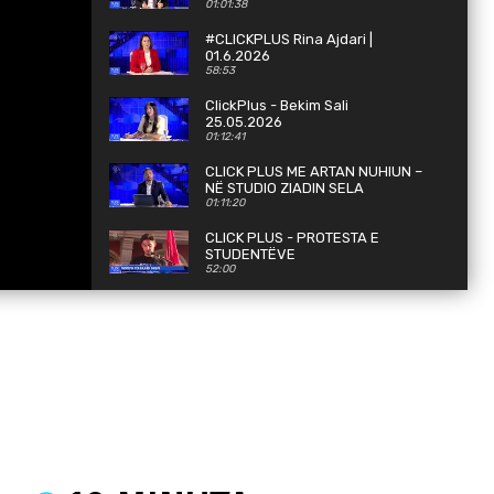
01:01:38
#CLICKPLUS Rina Ajdari |
01.6.2026
58:53
ClickPlus - Bekim Sali
25.05.2026
01:12:41
CLICK PLUS ME ARTAN NUHIUN –
NË STUDIO ZIADIN SELA
01:11:20
CLICK PLUS - PROTESTA E
STUDENTËVE
52:00
#CLICKPLUS Bilall Kasami |
13.5.2026
59:48
#CLICKPLUS | 11.5.2026
01:26:42