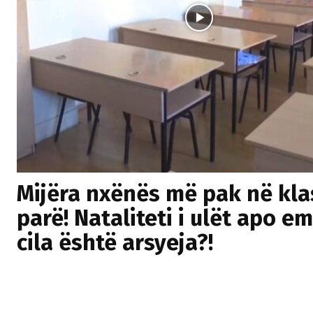
Mijëra nxënës më pak në kla
parë! Nataliteti i ulët apo em
cila është arsyeja?!