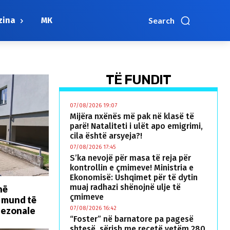
zina
МК
Search
TË FUNDIT
07/08/2026 19:07
Mijëra nxënës më pak në klasë të
parë! Nataliteti i ulët apo emigrimi,
cila është arsyeja?!
07/08/2026 17:45
S’ka nevojë për masa të reja për
kontrollin e çmimeve! Ministria e
Ekonomisë: Ushqimet për të dytin
muaj radhazi shënojnë ulje të
në
çmimeve
t mund të
sezonale
07/08/2026 16:42
“Foster” në barnatore pa pagesë
shtesë, sërish me recetë vetëm 280