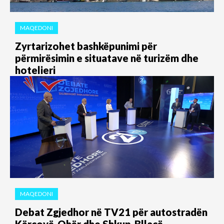
MAQEDONI
Zyrtarizohet bashkëpunimi për
përmirësimin e situatave në turizëm dhe
hotelieri
MAQEDONI
Debat Zgjedhor në TV21 për autostradën