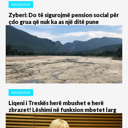
MAQEDONI
Zyberi: Do të sigurojmë pension social për
çdo grua që nuk ka as një ditë pune
MAQEDONI
Liqeni i Treskës herë mbushet e herë
zbrazet! Lëshimi në funksion mbetet larg