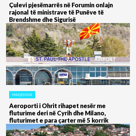
Çulevi pjesëmarrës në Forumin onlajn
rajonal të ministrave të Punëve të
Brendshme dhe Sigurisë
MAQEDONI
Aeroporti i Ohrit rihapet nesër me
fluturime deri në Cyrih dhe Milano,
fluturimet e para çarter më 5 korrik