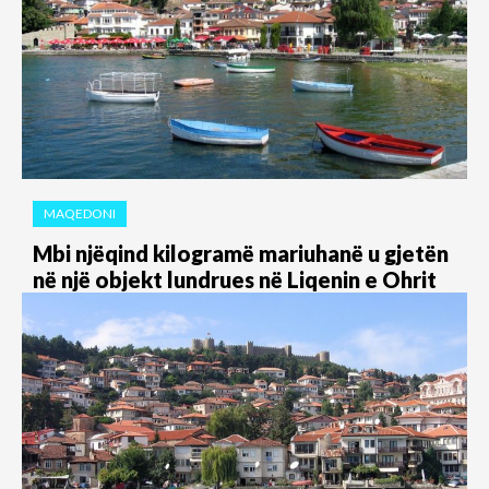
MAQEDONI
Mbi njëqind kilogramë mariuhanë u gjetën
në një objekt lundrues në Liqenin e Ohrit