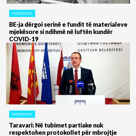
MAQEDONI
BE-ja dërgoi serinë e fundit të materialeve
mjekësore si ndihmë në luftën kundër
COVID-19
MAQEDONI
Taravari: Në tubimet partiake nuk
respektohen protokollet për mbrojtje