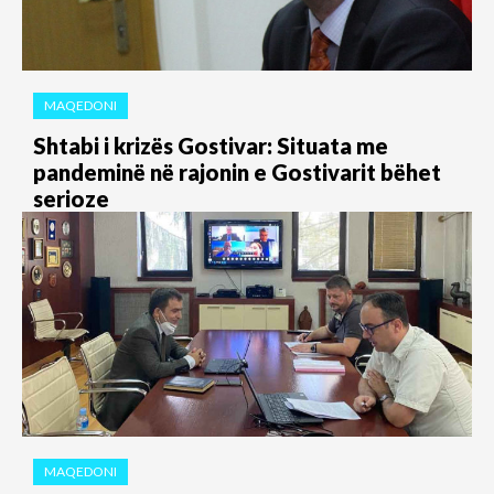
MAQEDONI
Shtabi i krizës Gostivar: Situata me
pandeminë në rajonin e Gostivarit bëhet
serioze
MAQEDONI