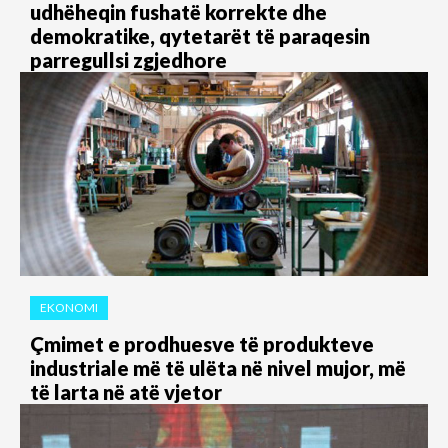
udhëheqin fushatë korrekte dhe
demokratike, qytetarët të paraqesin
parregullsi zgjedhore
EKONOMI
Çmimet e prodhuesve të produkteve
industriale më të ulëta në nivel mujor, më
të larta në atë vjetor