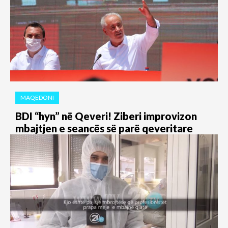
MAQEDONI
BDI “hyn” në Qeveri! Ziberi improvizon
mbajtjen e seancës së parë qeveritare