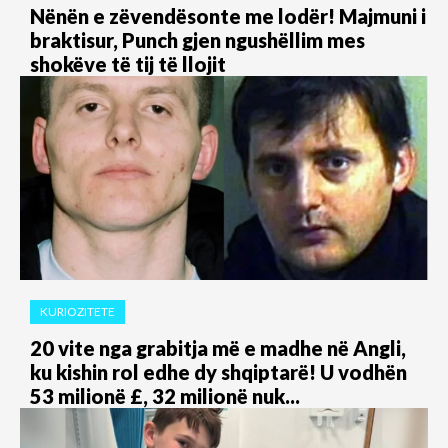
Nënën e zëvendësonte me lodër! Majmuni i
braktisur, Punch gjen ngushëllim mes
shokëve të tij të llojit
KURIOZITETE
20 vite nga grabitja më e madhe në Angli,
ku kishin rol edhe dy shqiptarë! U vodhën
53 milionë £, 32 milionë nuk...