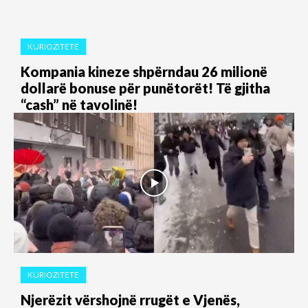
KURIOZITETE
Kompania kineze shpërndau 26 milionë
dollarë bonuse për punëtorët! Të gjitha
“cash” në tavolinë!
KURIOZITETE
Njerëzit vërshojnë rrugët e Vjenës,