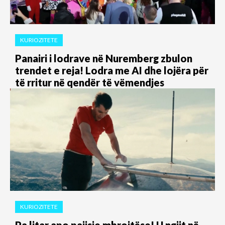
KURIOZITETE
Panairi i lodrave në Nuremberg zbulon
trendet e reja! Lodra me AI dhe lojëra për
të rritur në qendër të vëmendjes
KURIOZITETE