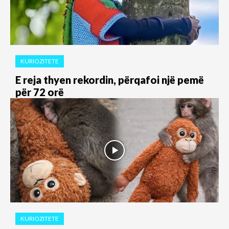
KURIOZITETE
E reja thyen rekordin, përqafoi një pemë
për 72 orë
KURIOZITETE