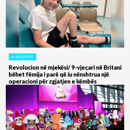
KURIOZITETE
Revolucion në mjekësi/ 9-vjeçari në Britani
bëhet fëmija i parë që iu nënshtrua një
operacioni për zgjatjen e këmbës