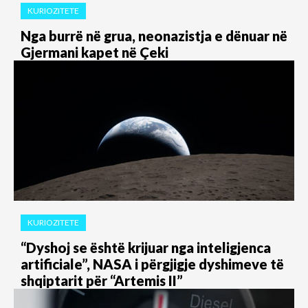
KURIOZITETE
Nga burrë në grua, neonazistja e dënuar në
Gjermani kapet në Çeki
KURIOZITETE
“Dyshoj se është krijuar nga inteligjenca
artificiale”, NASA i përgjigje dyshimeve të
shqiptarit për “Artemis II”