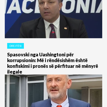
DREJTËSI
Spasovski nga Uashingtoni për
korrupsionin: Më i rëndësishëm është
konfiskimi i pronës së përfituar në mënyrë
ilegale