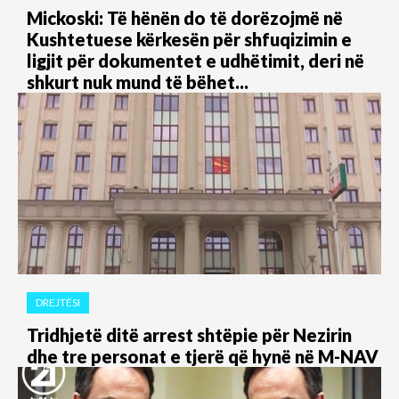
Mickoski: Të hënën do të dorëzojmë në
Kushtetuese kërkesën për shfuqizimin e
ligjit për dokumentet e udhëtimit, deri në
shkurt nuk mund të bëhet...
DREJTËSI
Tridhjetë ditë arrest shtëpie për Nezirin
dhe tre personat e tjerë që hynë në M-NAV