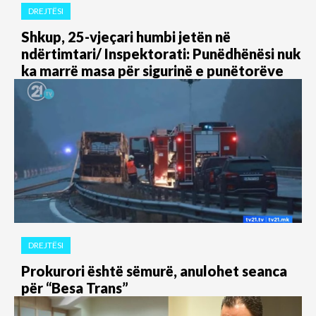
DREJTËSI
Shkup, 25-vjeçari humbi jetën në
ndërtimtari/ Inspektorati: Punëdhënësi nuk
ka marrë masa për sigurinë e punëtorëve
DREJTËSI
Prokurori është sëmurë, anulohet seanca
për “Besa Trans”