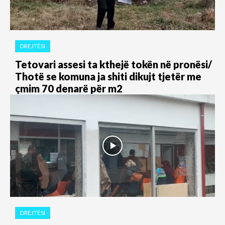
DREJTËSI
Tetovari assesi ta kthejë tokën në pronësi/
Thotë se komuna ja shiti dikujt tjetër me
çmim 70 denarë për m2
DREJTËSI