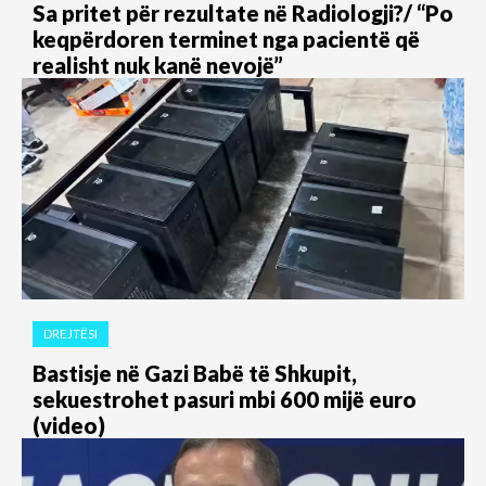
Sa pritet për rezultate në Radiologji?/ “Po
keqpërdoren terminet nga pacientë që
realisht nuk kanë nevojë”
DREJTËSI
Bastisje në Gazi Babë të Shkupit,
sekuestrohet pasuri mbi 600 mijë euro
(video)