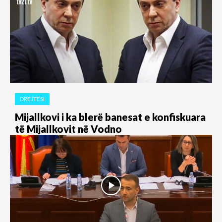
DREJTËSI
Mijallkovi i ka blerë banesat e konfiskuara
të Mijallkovit në Vodno