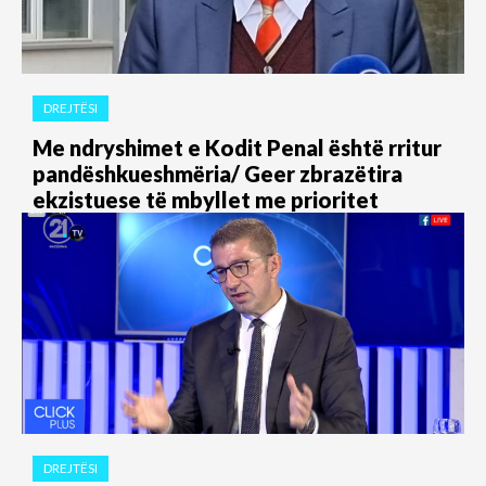
DREJTËSI
Me ndryshimet e Kodit Penal është rritur
pandëshkueshmëria/ Geer zbrazëtira
ekzistuese të mbyllet me prioritet
DREJTËSI