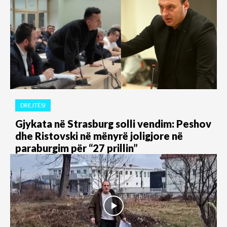
DREJTËSI
Gjykata në Strasburg solli vendim: Peshov
dhe Ristovski në mënyrë joligjore në
paraburgim për “27 prillin”