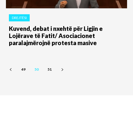
DREJTËSI
Kuvend, debat i nxehtë për Ligjin e
Lojërave të Fatit/ Asociacionet
paralajmërojnë protesta masive
49
50
51