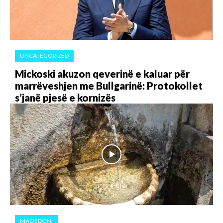
UNCATEGORIZED
Mickoski akuzon qeverinë e kaluar për
marrëveshjen me Bullgarinë: Protokollet
s’janë pjesë e kornizës
MAQEDONI