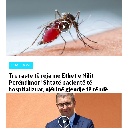
MAQEDONI
Tre raste të reja me Ethet e Nilit
Perëndimor! Shtatë pacientë të
hospitalizuar, njëri në gjendje të rëndë