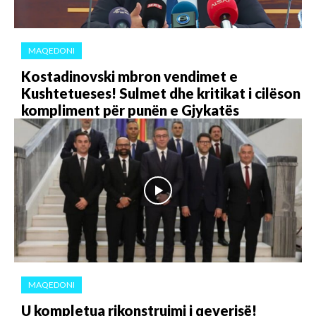
MAQEDONI
Kostadinovski mbron vendimet e
Kushtetueses! Sulmet dhe kritikat i cilëson
kompliment për punën e Gjykatës
MAQEDONI
U kompletua rikonstruimi i qeverisë!