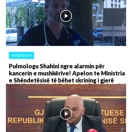
MAQEDONI
Pulmologu Shahini ngre alarmin për
kancerin e mushkërive! Apelon te Ministria
e Shëndetësisë të bëhet skrining i gjerë