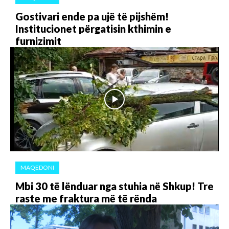
Gostivari ende pa ujë të pijshëm!
Institucionet përgatisin kthimin e
furnizimit
MAQEDONI
Mbi 30 të lënduar nga stuhia në Shkup! Tre
raste me fraktura më të rënda