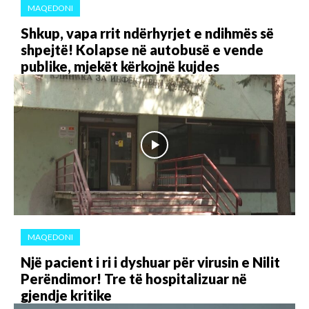
MAQEDONI
Shkup, vapa rrit ndërhyrjet e ndihmës së
shpejtë! Kolapse në autobusë e vende
publike, mjekët kërkojnë kujdes
MAQEDONI
Një pacient i ri i dyshuar për virusin e Nilit
Perëndimor! Tre të hospitalizuar në
gjendje kritike