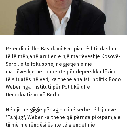
Perëndimi dhe Bashkimi Evropian është dashur
të lë mënjanë arritjen e një marrëveshje Kosovë-
Serbi, e të fokusohej në gjetjen e një
marrëveshje permanente për depërshkallëzim
të situatës në veri, ka thënë analisti politik Bodo
Weber nga Instituti për Politikë dhe
Demokratizim në Berlin.
Në një përgjigje për agjencinë serbe të lajmeve
“Tanjug”, Weber ka thënë që përnga pikëpamja e
tij më me rëndësi është të gjendet një