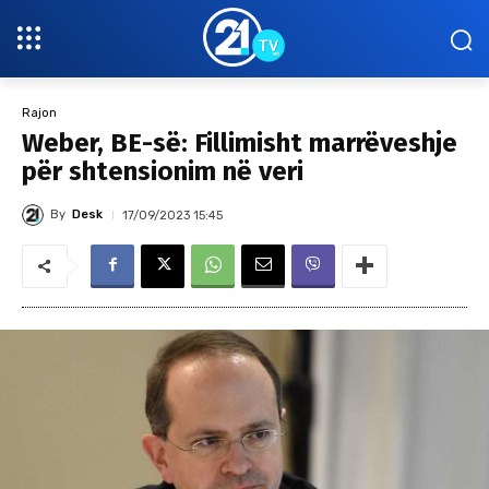
Rajon
Weber, BE-së: Fillimisht marrëveshje
për shtensionim në veri
By
Desk
17/09/2023 15:45