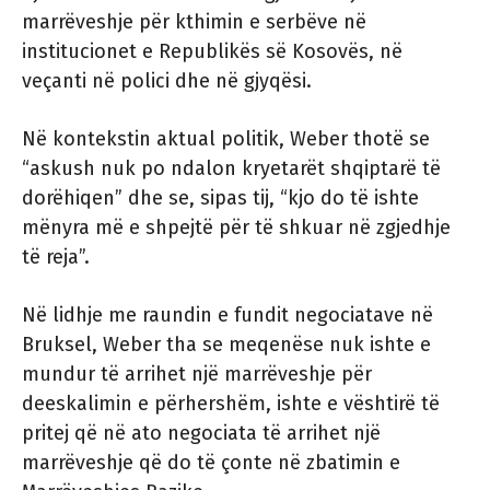
marrëveshje për kthimin e serbëve në
institucionet e Republikës së Kosovës, në
veçanti në polici dhe në gjyqësi.
Në kontekstin aktual politik, Weber thotë se
“askush nuk po ndalon kryetarët shqiptarë të
dorëhiqen” dhe se, sipas tij, “kjo do të ishte
mënyra më e shpejtë për të shkuar në zgjedhje
të reja”.
Në lidhje me raundin e fundit negociatave në
Bruksel, Weber tha se meqenëse nuk ishte e
mundur të arrihet një marrëveshje për
deeskalimin e përhershëm, ishte e vështirë të
pritej që në ato negociata të arrihet një
marrëveshje që do të çonte në zbatimin e