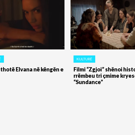
Ë
KULTURË
” thotë Elvana në këngën e
Filmi “Zgjoi” shënoi histo
rrëmbeu tri çmime kryes
“Sundance”