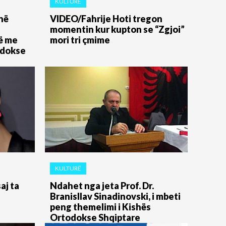
KULTURË
në
VIDEO/Fahrije Hoti tregon
momentin kur kupton se “Zgjoi”
të me
mori tri çmime
odokse
KULTURË
aj ta
Ndahet nga jeta Prof. Dr.
Branisllav Sinadinovski, i mbeti
peng themelimi i Kishës
Ortodokse Shqiptare