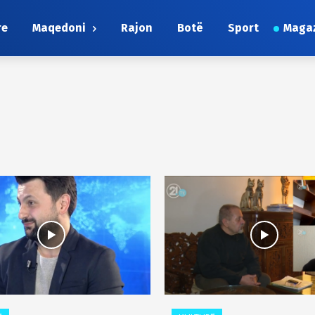
re
Maqedoni
Rajon
Botë
Sport
Maga