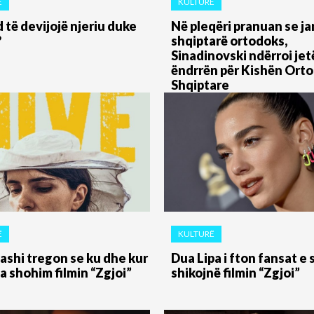
Ë
KULTURË
 të devijojë njeriu duke
Në pleqëri pranuan se ja
?
shqiptarë ortodoks,
Sinadinovski ndërroi je
ëndrrën për Kishën Ort
Shqiptare
Ë
KULTURË
Gashi tregon se ku dhe kur
Dua Lipa i fton fansat e s
a shohim filmin “Zgjoi”
shikojnë filmin “Zgjoi”