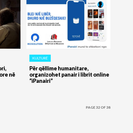
KULTURË
ri,
Për qëllime humanitare,
ore në
organizohet panair i librit online
“iPanairi”
PAGE 32 OF 38