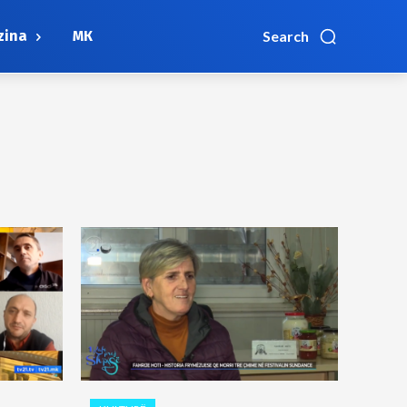
zina
МК
Search