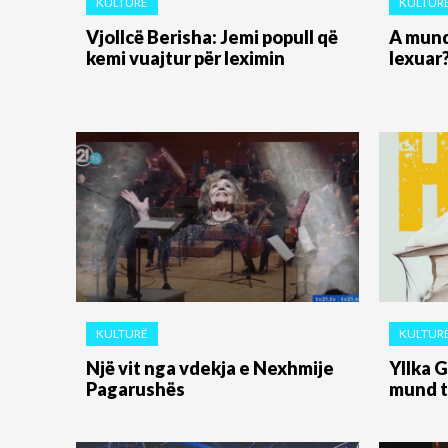
KULTURË
KULTUR
Vjollcë Berisha: Jemi popull që
A mund
kemi vuajtur për leximin
lexuar
KULTURË
KULTUR
Një vit nga vdekja e Nexhmije
Yllka 
Pagarushës
mund t