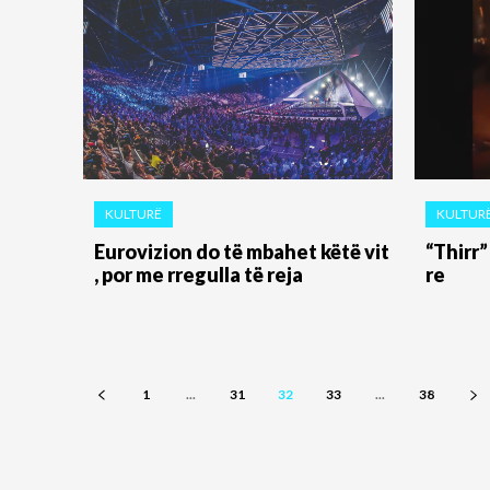
KULTURË
KULTUR
Eurovizion do të mbahet këtë vit
“Thirr
, por me rregulla të reja
re
1
...
31
32
33
...
38