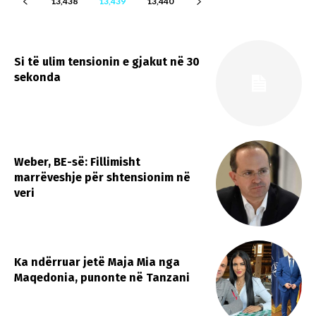
13,438
13,439
13,440
Si të ulim tensionin e gjakut në 30
sekonda
Weber, BE-së: Fillimisht
marrëveshje për shtensionim në
veri
Ka ndërruar jetë Maja Mia nga
Maqedonia, punonte në Tanzani