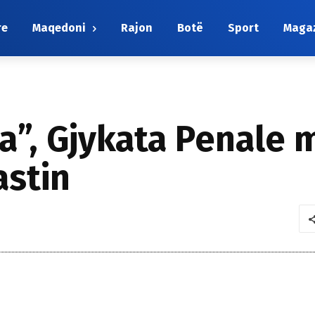
re
Maqedoni
Rajon
Botë
Sport
Maga
a”, Gjykata Penale m
astin