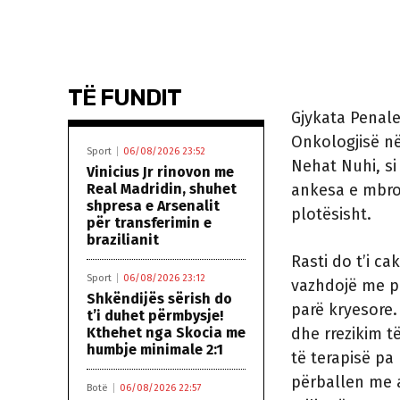
TË FUNDIT
Gjykata Penale
Onkologjisë në
Sport
06/08/2026 23:52
Nehat Nuhi, si 
Vinicius Jr rinovon me
Real Madridin, shuhet
ankesa e mbroj
shpresa e Arsenalit
plotësisht.
për transferimin e
brazilianit
Rasti do t’i c
Sport
06/08/2026 23:12
vazhdojë me p
Shkëndijës sërish do
parë kryesore.
t’i duhet përmbysje!
Kthehet nga Skocia me
dhe rrezikim t
humbje minimale 2:1
të terapisë pa
përballen me 
Botë
06/08/2026 22:57