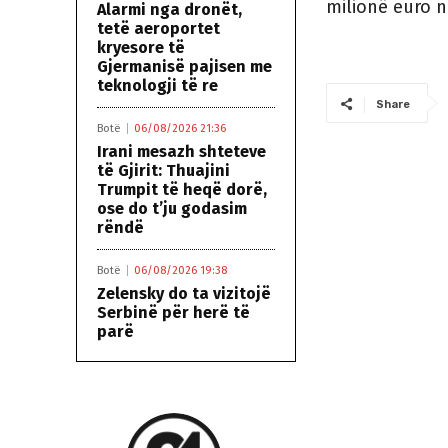
milionë euro n
Alarmi nga dronët,
tetë aeroportet
kryesore të
Gjermanisë pajisen me
teknologji të re
Share
Botë
06/08/2026 21:36
Irani mesazh shteteve
të Gjirit: Thuajini
Trumpit të heqë dorë,
ose do t’ju godasim
rëndë
Botë
06/08/2026 19:38
Zelensky do ta vizitojë
Serbinë për herë të
parë