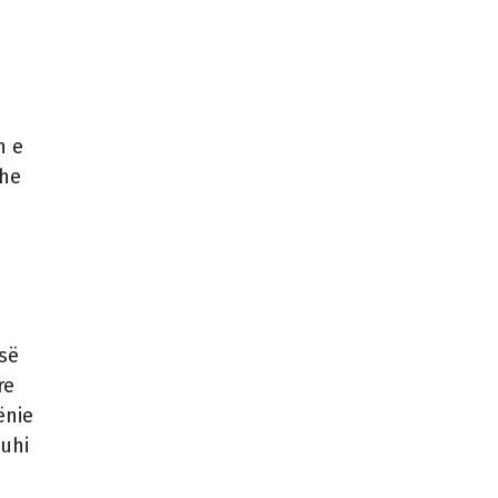
n e
dhe
së
re
ënie
Nuhi