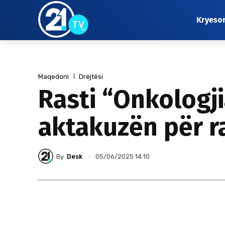
Kryeso
Maqedoni
Drejtësi
Rasti “Onkologji
aktakuzën për r
By
Desk
05/06/2025 14:10