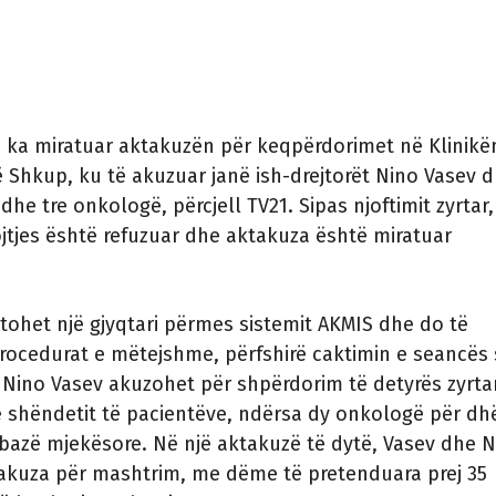
 ka miratuar aktakuzën për keqpërdorimet në Klinikë
 Shkup, ku të akuzuar janë ish-drejtorët Nino Vasev 
dhe tre onkologë, përcjell TV21. Sipas njoftimit zyrtar,
tjes është refuzuar dhe aktakuza është miratuar
aktohet një gjyqtari përmes sistemit AKMIS dhe do të
rocedurat e mëtejshme, përfshirë caktimin e seancës 
 Nino Vasev akuzohet për shpërdorim të detyrës zyrta
ë shëndetit të pacientëve, ndërsa dy onkologë për dh
 bazë mjekësore. Në një aktakuzë të dytë, Vasev dhe 
akuza për mashtrim, me dëme të pretenduara prej 35