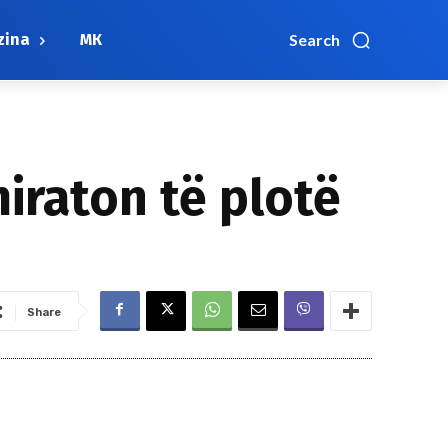
zina
МК
Search
iraton të plotë
Share