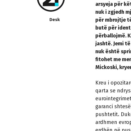
arsyeja për kë
nuk i zgjedh m
për mbrojtje 
Desk
butë për iden
përballojmë. K
jashtë. Jemi t
nuk është spri
fitohet me men
Mickoski, krye
Kreu i opozita
qarta se ndrys
eurointegrimet
garanci shtesë
pushtetit. Duk
ardhmen evropi
erdhën në pus