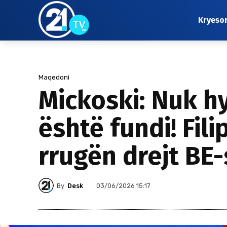
Kryeso
Maqedoni
Mickoski: Nuk hy
është fundi! Fil
rrugën drejt BE-
By
Desk
03/06/2026 15:17