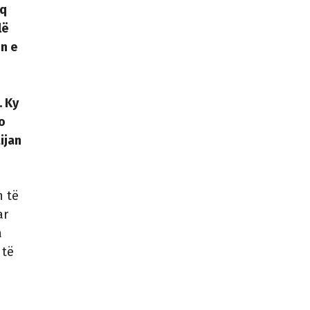
eq
lë
n e
. Ky
o
ijan
n të
ar
a
 të