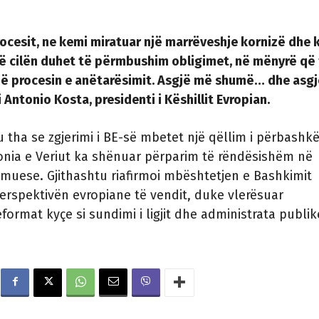
rocesit, ne kemi miratuar një marrëveshje kornizë dhe 
ë cilën duhet të përmbushim obligimet, në mënyrë që
në procesin e anëtarësimit. Asgjë më shumë… dhe asg
Antonio Kosta, presidenti i Këshillit Evropian.
 tha se zgjerimi i BE-së mbetet një qëllim i përbashkë
nia e Veriut ka shënuar përparim të rëndësishëm në
muese. Gjithashtu riafirmoi mbështetjen e Bashkimit
erspektivën evropiane të vendit, duke vlerësuar
format kyçe si sundimi i ligjit dhe administrata publik