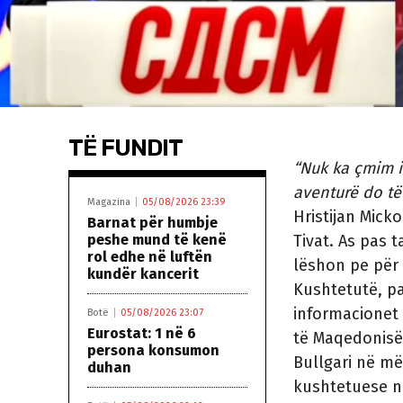
TË FUNDIT
“Nuk ka çmim i 
aventurë do të 
Magazina
05/08/2026 23:39
Hristijan Mick
Barnat për humbje
peshe mund të kenë
Tivat. As pas 
rol edhe në luftën
lëshon pe për 
kundër kancerit
Kushtetutë, pa 
informacionet 
Botë
05/08/2026 23:07
Eurostat: 1 në 6
të Maqedonisë
persona konsumon
Bullgari në më
duhan
kushtetuese nu