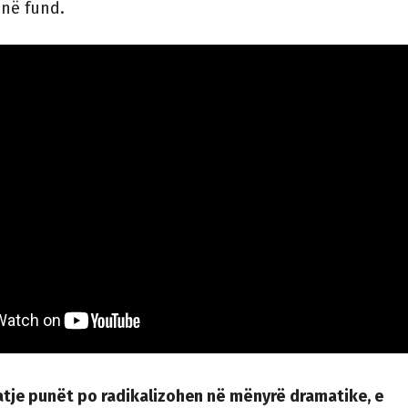
 në fund.
atje punët po radikalizohen në mënyrë dramatike, e