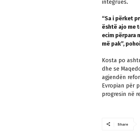
integrues.
“Sa i përket p
është ajo me t
ecim përpara 
më pak”, pohoi 
Kosta po ashtu
dhe se Maqedo
agjendën refor
Evropian për p
progresin në re
Share