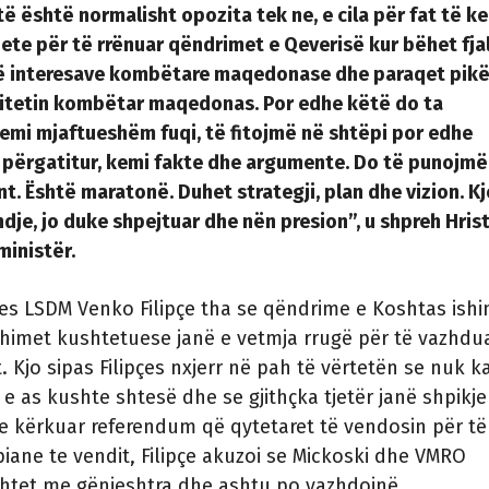
të është normalisht opozita tek ne, e cila për fat të k
jete për të rrënuar qëndrimet e Qeverisë kur bëhet fja
të interesave kombëtare maqedonase dhe paraqet pikë
titetin kombëtar maqedonas. Por edhe këtë do ta
emi mjaftueshëm fuqi, të fitojmë në shtëpi por edhe
ë përgatitur, kemi fakte dhe argumente. Do të punojmë
nt. Është maratonë. Duhet strategji, plan dhe vizion. Kj
dje, jo duke shpejtuar dhe nën presion”, u shpreh Hrist
ministër.
res LSDM Venko Filipçe tha se qëndrime e Koshtas ishi
himet kushtetuese janë e vetmja rrugë për të vazhdu
. Kjo sipas Filipçes nxjerr në pah të vërtetën se nuk k
 e as kushte shtesë dhe se gjithçka tjetër janë shpikje
e kërkuar referendum që qytetaret të vendosin për të
ane te vendit, Filipçe akuzoi se Mickoski dhe VMRO
htet me gënjeshtra dhe ashtu po vazhdojnë.