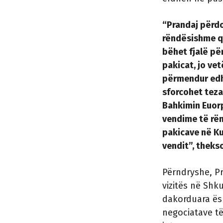
“Prandaj përdo
rëndësishme që
bëhet fjalë pë
pakicat, jo ve
përmendur edh 
sforcohet teza
Bahkimin Euorpi
vendime të rën
pakicave në K
vendit”, theks
Përndryshe, Pre
vizitës në Shk
dakorduara ës
negociatave të