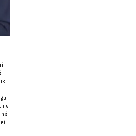
ri
ë
nuk
nga
htme
 në
met