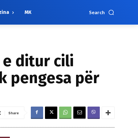
zina
МК
Search
 ditur cili
pik pengesa për
Share