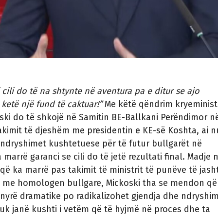
cili do të na shtynte në aventura pa e ditur se ajo
ketë një fund të caktuar!”
Me këtë qëndrim kryeminist
oski do të shkojë në Samitin BE-Ballkani Perëndimor n
takimit të djeshëm me presidentin e KE-së Koshta, ai 
ndryshimet kushtetuese për të futur bullgarët në
marrë garanci se cili do të jetë rezultati final. Madje 
që ka marrë pas takimit të ministrit të punëve të jas
 me homologen bullgare, Mickoski tha se mendon që
nyrë dramatike po radikalizohet gjendja dhe ndryshi
k janë kushti i vetëm që të hyjmë në proces dhe ta