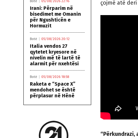
Botë
05/08/2026 22:16
çojmë atë deri
Irani: Përparim në
bisedimet me Omanin
për Ngushticën e
Hormuzit
Botë
05/08/2026 20:12
Italia vendos 27
qytetet kryesore në
nivelin më të lartë të
alarmit për nxehtësi
Botë
05/08/2026 18:58
Raketa e “Space X”
mendohet se është
përplasur në Hënë
“Përkundrazi, 