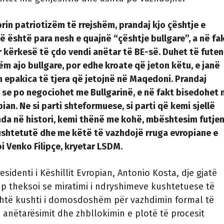
rin patriotizëm të rrejshëm, prandaj kjo çështje e
 është para nesh e quajnë “çështje bullgare”, a në fa
r kërkesë të çdo vendi anëtar të BE-së. Duhet të futen
tëm ajo bullgare, por edhe kroate që jeton këtu, e janë
epakica të tjera që jetojnë në Maqedoni. Prandaj
 se po negociohet me Bullgarinë, e në fakt bisedohet
an. Ne si parti shteformuese, si parti që kemi sjellë
da në histori, kemi thënë me kohë, mbështesim futjen
ushtetutë dhe me këtë të vazhdojë rruga evropiane e
oi Venko Filipçe, kryetar LSDM.
sidenti i Këshillit Evropian, Antonio Kosta, dje gjatë
up theksoi se miratimi i ndryshimeve kushtetuese të
htë kushti i domosdoshëm për vazhdimin formal të
 anëtarësimit dhe zhbllokimin e plotë të procesit