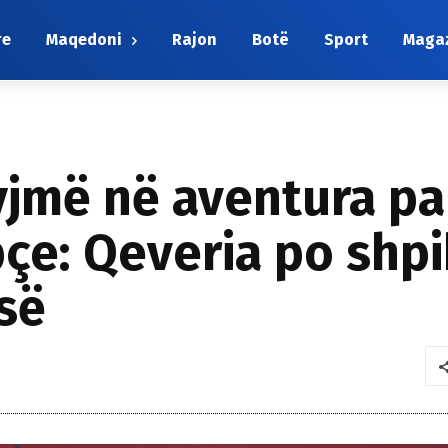
re
Maqedoni
Rajon
Botë
Sport
Maga
jmë në aventura pa e
ipçe: Qeveria po sh
së