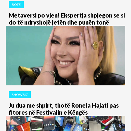
BOTË
Metaversi po vjen! Ekspertja shpjegon se si
do të ndryshojë jetën dhe punën tonë
SHOWBIZ
Ju dua me shpirt, thotë Ronela Hajati pas
fitores në Festivalin e Këngës