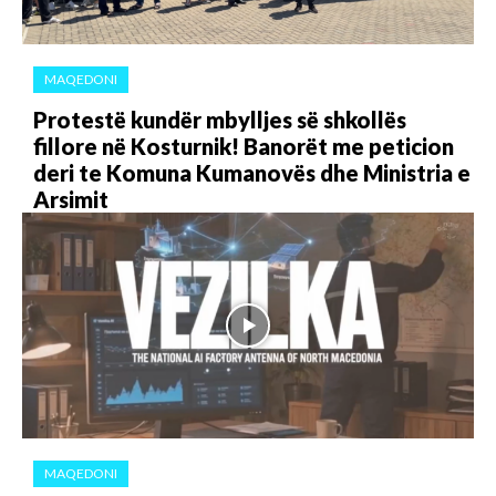
MAQEDONI
Protestë kundër mbylljes së shkollës
fillore në Kosturnik! Banorët me peticion
deri te Komuna Kumanovës dhe Ministria e
Arsimit
MAQEDONI