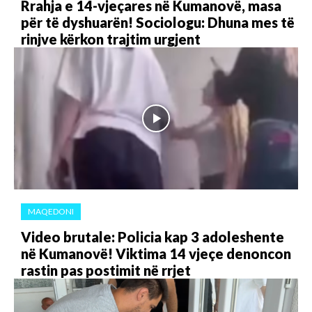
Rrahja e 14-vjeçares në Kumanovë, masa
për të dyshuarën! Sociologu: Dhuna mes të
rinjve kërkon trajtim urgjent
MAQEDONI
Video brutale: Policia kap 3 adoleshente
në Kumanovë! Viktima 14 vjeçe denoncon
rastin pas postimit në rrjet