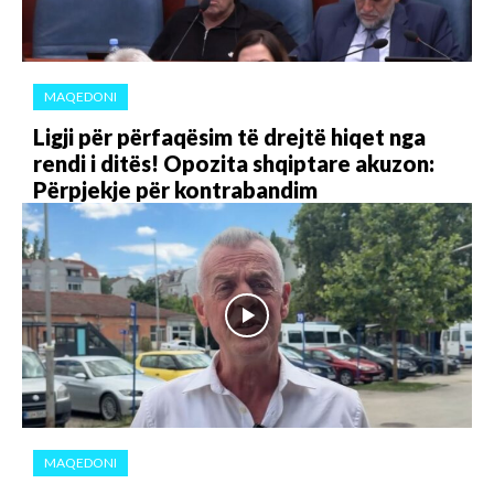
MAQEDONI
Ligji për përfaqësim të drejtë hiqet nga
rendi i ditës! Opozita shqiptare akuzon:
Përpjekje për kontrabandim
MAQEDONI