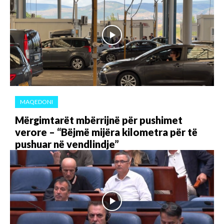
MAQEDONI
Mërgimtarët mbërrijnë për pushimet
verore – “Bëjmë mijëra kilometra për të
pushuar në vendlindje”