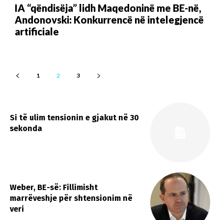
IA “qëndisëja” lidh Maqedoninë me BE-në,
Andonovski: Konkurrencë në intelegjencë
artificiale
1
2
3
Si të ulim tensionin e gjakut në 30
sekonda
Weber, BE-së: Fillimisht
marrëveshje për shtensionim në
veri