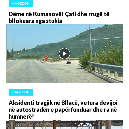
MAQEDONI
Dëme në Kumanovë! Çati dhe rrugë të
bllokuara nga stuhia
MAQEDONI
Aksidenti tragjik në Bllacë, vetura devijoi
në autostradën e papërfunduar dhe ra në
humnerë!