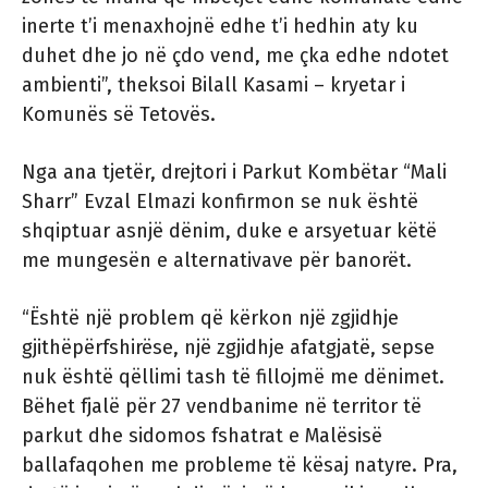
inerte t’i menaxhojnë edhe t’i hedhin aty ku
duhet dhe jo në çdo vend, me çka edhe ndotet
ambienti”, theksoi Bilall Kasami – kryetar i
Komunës së Tetovës.
Nga ana tjetër, drejtori i Parkut Kombëtar “Mali
Sharr” Evzal Elmazi konfirmon se nuk është
shqiptuar asnjë dënim, duke e arsyetuar këtë
me mungesën e alternativave për banorët.
“Është një problem që kërkon një zgjidhje
gjithëpërfshirëse, një zgjidhje afatgjatë, sepse
nuk është qëllimi tash të fillojmë me dënimet.
Bëhet fjalë për 27 vendbanime në territor të
parkut dhe sidomos fshatrat e Malësisë
ballafaqohen me probleme të kësaj natyre. Pra,