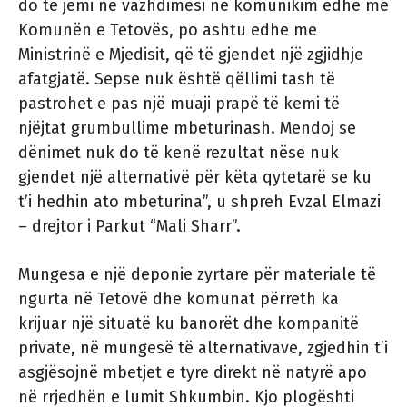
do të jemi në vazhdimësi në komunikim edhe me
Komunën e Tetovës, po ashtu edhe me
Ministrinë e Mjedisit, që të gjendet një zgjidhje
afatgjatë. Sepse nuk është qëllimi tash të
pastrohet e pas një muaji prapë të kemi të
njëjtat grumbullime mbeturinash. Mendoj se
dënimet nuk do të kenë rezultat nëse nuk
gjendet një alternativë për këta qytetarë se ku
t’i hedhin ato mbeturina”, u shpreh Evzal Elmazi
– drejtor i Parkut “Mali Sharr”.
Mungesa e një deponie zyrtare për materiale të
ngurta në Tetovë dhe komunat përreth ka
krijuar një situatë ku banorët dhe kompanitë
private, në mungesë të alternativave, zgjedhin t’i
asgjësojnë mbetjet e tyre direkt në natyrë apo
në rrjedhën e lumit Shkumbin. Kjo plogështi