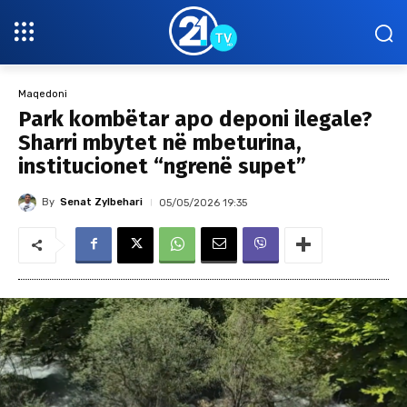
Maqedoni
Park kombëtar apo deponi ilegale?
Sharri mbytet në mbeturina,
institucionet “ngrenë supet”
By
Senat Zylbehari
05/05/2026 19:35