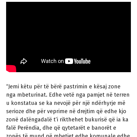
“Jemi këtu për të bërë pastrimin e kësaj zone
nga mbeturinat. Edhe vetë nga pamjet në terren
u konstatua se ka nevojë për një ndërhyrje më
serioze dhe për veprime në drejtim që edhe kjo
zonë dalëngadalë t’i rikthehet bukurisë që ia ka
falë Perëndia, dhe që qytetarët e banorët e
zonës të mund që mbetjet edhe komunale edhe