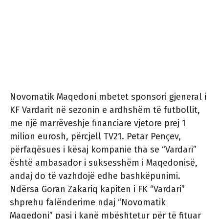
Novomatik Maqedoni mbetet sponsori gjeneral i
KF Vardarit në sezonin e ardhshëm të futbollit,
me një marrëveshje financiare vjetore prej 1
milion eurosh, përcjell TV21. Petar Pençev,
përfaqësues i kësaj kompanie tha se “Vardari”
është ambasador i suksesshëm i Maqedonisë,
andaj do të vazhdojë edhe bashkëpunimi.
Ndërsa Goran Zakariq kapiten i FK “Vardari”
shprehu falënderime ndaj “Novomatik
Maqedoni” pasi i kanë mbështetur për të fituar