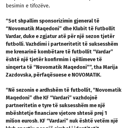
besimin e tifozëve.
“Sot shpallim sponsorizimin gjeneral të
“Novomatik Maqedoni” dhe Klubit të Futbollit
Vardar, duke e zgjatur atë për një sezon tjetër
futbolli. Vazhdimi i partneritetit të suksesshëm
me krenarinë kombëtare të futbollit “Vardar”
është një tjetër konfirmim i qëllimeve të
sinqerta të “Novomatik Maqedoni””, tha Marija
Zazdovska, përfaqësuese e NOVOMATIK.
“Në sezonin e ardhshëm të futbollit, “Novomatik
Maqedoni” dhe KF “Vardari” vazhdojnë
partneritetin e tyre të suksesshëm me një
mbështetje financiare vjetore shtesë prej 1
milion eurosh. KF “Vardari” nuk është vetëm një