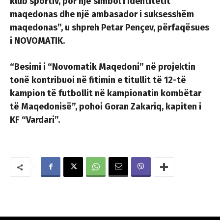
klub sportiv, por një simbol i identitetit
maqedonas dhe një ambasador i suksesshëm
maqedonas”, u shpreh Petar Pençev, përfaqësues
i NOVOMATIK.
“Besimi i “Novomatik Maqedoni” në projektin
tonë kontribuoi në fitimin e titullit të 12-të
kampion të futbollit në kampionatin kombëtar
të Maqedonisë”, pohoi Goran Zakariq, kapiten i
KF “Vardari”.