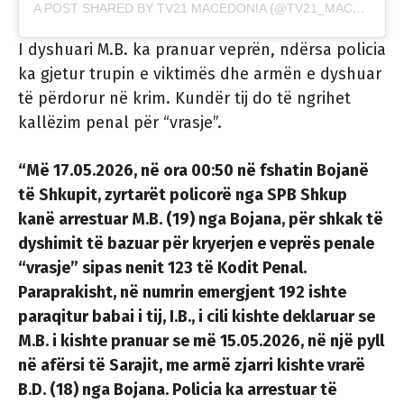
A POST SHARED BY TV21 MACEDONIA (@TV21_MACEDONIA)
I dyshuari M.B. ka pranuar veprën, ndërsa policia
ka gjetur trupin e viktimës dhe armën e dyshuar
të përdorur në krim. Kundër tij do të ngrihet
kallëzim penal për “vrasje”.
“Më 17.05.2026, në ora 00:50 në fshatin Bojanë
të Shkupit, zyrtarët policorë nga SPB Shkup
kanë arrestuar M.B. (19) nga Bojana, për shkak të
dyshimit të bazuar për kryerjen e veprës penale
“vrasje” sipas nenit 123 të Kodit Penal.
Paraprakisht, në numrin emergjent 192 ishte
paraqitur babai i tij, I.B., i cili kishte deklaruar se
M.B. i kishte pranuar se më 15.05.2026, në një pyll
në afërsi të Sarajit, me armë zjarri kishte vrarë
B.D. (18) nga Bojana. Policia ka arrestuar të