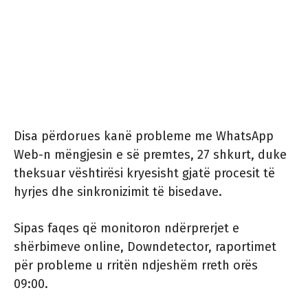
Disa përdorues kanë probleme me WhatsApp
Web-n mëngjesin e së premtes, 27 shkurt, duke
theksuar vështirësi kryesisht gjatë procesit të
hyrjes dhe sinkronizimit të bisedave.
Sipas faqes që monitoron ndërprerjet e
shërbimeve online, Downdetector, raportimet
për probleme u rritën ndjeshëm rreth orës
09:00.