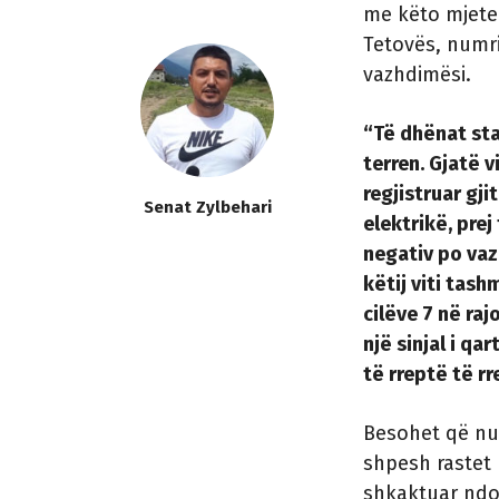
me këto mjete.
Tetovës, numri
vazhdimësi.
“Të dhënat sta
terren. Gjatë v
regjistruar gj
Senat Zylbehari
elektrikë, prej
negativ po vaz
këtij viti tash
cilëve 7 në raj
një sinjal i q
të rreptë të r
Besohet që num
shpesh rastet
shkaktuar ndo