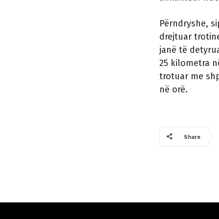
Përndryshe, sip
drejtuar troti
janë të detyru
25 kilometra n
trotuar me shpe
në orë.
Share