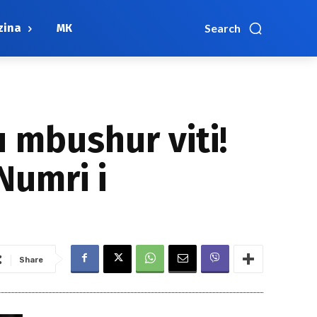
zina
МК
Search
 mbushur viti!
Numri i
Share