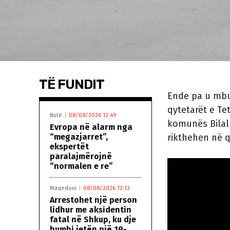
TË FUNDIT
Ende pa u mbus
qytetarët e Te
Botë
08/08/2026 12:49
komunës Bilall
Evropa në alarm nga
“megazjarret”,
rikthehen në q
ekspertët
paralajmërojnë
“normalen e re”
Maqedoni
08/08/2026 12:12
Arrestohet një person
lidhur me aksidentin
fatal në Shkup, ku dje
humbi jetën një 19-