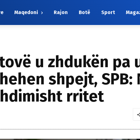
re
Maqedoni
Rajon
Botë
Sport
Maga
etovë u zhdukën pa u
hehen shpejt, SPB: 
hdimisht rritet