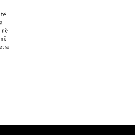
 të
ta
i në
 në
etra