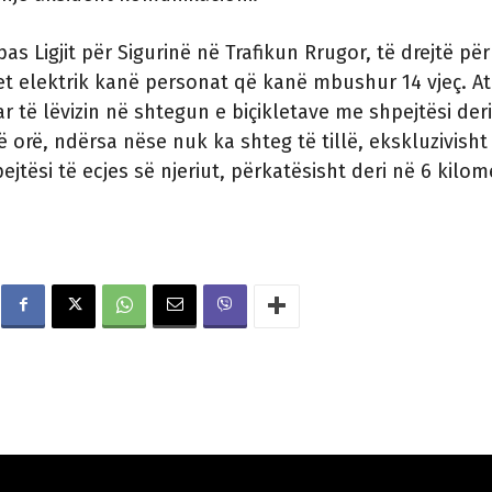
as Ligjit për Sigurinë në Trafikun Rrugor, të drejtë për
net elektrik kanë personat që kanë mbushur 14 vjeç. A
ar të lëvizin në shtegun e biçikletave me shpejtësi der
ë orë, ndërsa nëse nuk ka shteg të tillë, ekskluzivisht
jtësi të ecjes së njeriut, përkatësisht deri në 6 kilom