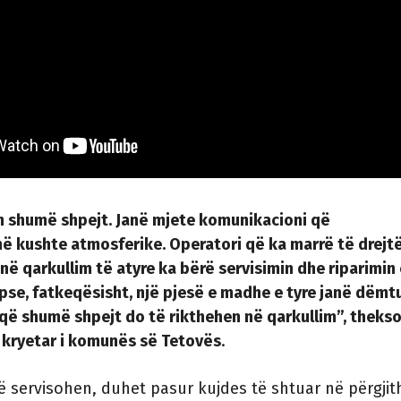
n shumë shpejt. Janë mjete komunikacioni që
ë kushte atmosferike. Operatori që ka marrë të drejt
në qarkullim të atyre ka bërë servisimin dhe riparimin 
epse, fatkeqësisht, një pjesë e madhe e tyre janë dëmt
që shumë shpejt do të rikthehen në qarkullim”, thekso
– kryetar i komunës së Tetovës
.
ë servisohen, duhet pasur kujdes të shtuar në përgjit