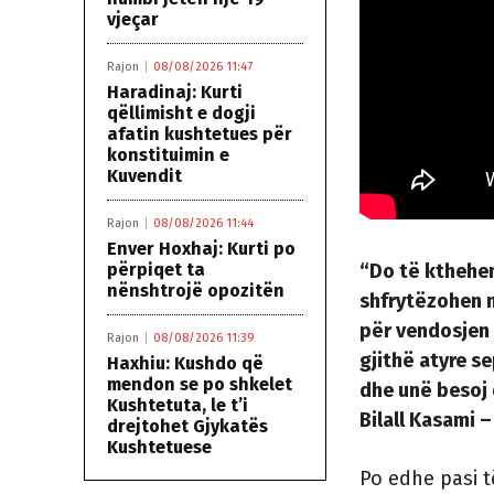
vjeçar
Rajon
08/08/2026 11:47
Haradinaj: Kurti
qëllimisht e dogji
afatin kushtetues për
konstituimin e
Kuvendit
Rajon
08/08/2026 11:44
Enver Hoxhaj: Kurti po
“Do të kthehe
përpiqet ta
nënshtrojë opozitën
shfrytëzohen n
për vendosjen 
Rajon
08/08/2026 11:39
gjithë atyre s
Haxhiu: Kushdo që
mendon se po shkelet
dhe unë besoj 
Kushtetuta, le t’i
Bilall Kasami 
drejtohet Gjykatës
Kushtetuese
Po edhe pasi t