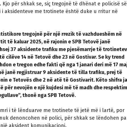
 Kjo për shkak se, siç tregojnë të dhënat e policisë së
 i aksidenteve me trotinete është duke u rritur në
tistikore tregojnë për një rrezik të vazhdueshëm në
itit të kaluar 2025, në rajonin e SPB Tetovë janë
ithsej 37 aksidente trafiku me pjesëmarrje të trotinete
 të cilëve 14 në Tetovë dhe 23 në Gostivar. Se ky trend
hdon e tregon edhe fakti që nga 1 janari deri më 17 ma
më janë regjistruar 9 aksidente të tilla trafiku, prej të
onin e Tetovës dhe 2 në atë të Gostivarit. Këto shifra j
artë për nevojën e një kujdesi më të madh dhe respektim
regullave”, thonë nga SPB Tetovë
.
ri i të lënduarve me trotinete të jetë më i lartë, por
 nuk denoncohen në polici, për shkak se lëndohen pa
një aksident komunikacioni.