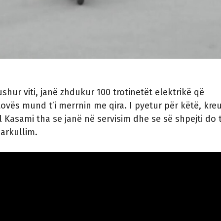
hur viti, janë zhdukur 100 trotinetët elektrikë që
tovës mund t’i merrnin me qira. I pyetur për këtë, kreu
 Kasami tha se janë në servisim dhe se së shpejti do 
arkullim.