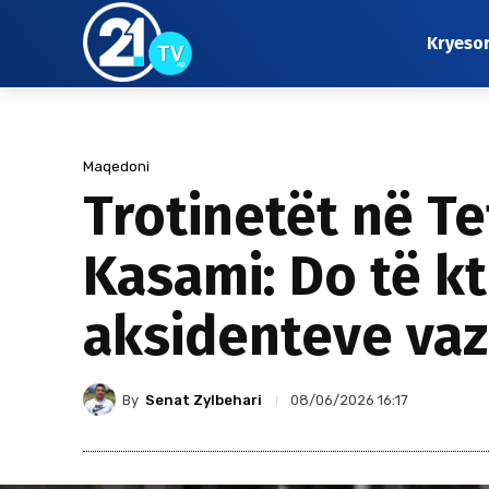
Kryeso
Maqedoni
Trotinetët në T
Kasami: Do të kt
aksidenteve vaz
By
Senat Zylbehari
08/06/2026 16:17