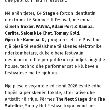
dhe publiku i madh i festivalit.
Në anën tjetër,
C4 Stage
e forcon identitetin
elektronik të Sunny Hill Festival, me emra
si
Seth Troxler, PAWSA, Adam Port & Rampa,
Carlita, Salomé Le Chat, Tommy Gold,
Gjin
dhe
Kamelia
. Ky program sjell në Prishtinë
një pjesë të rëndësishme të skenës elektronike
ndërkombëtare, duke e bërë festivalin
destinacion edhe për publikun që ndjek tingujt e
house, techno dhe performancat e klubeve e
festivaleve më të njohura.
Një pjesë e veçantë e edicionit 2026 është edhe
hapësira për skenën lokale, alternative dhe
artistët në rritje. Përmes
The Next Stage
dhe
The
Satellite
, Sunny Hill Festival krijon vend për