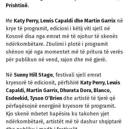
Prishtinë
.
Me
Katy Perry, Lewis Capaldi dhe Martin Garrix
në
krye të programit, edicioni i këtij viti sjell në
Kosovë disa nga emrat më të njohur të skenës
ndërkombëtare. Zbulimi i plotë i programit
shënon një nga momentet më të pritura të verës
për publikun në vend, rajon dhe më gjerë.
Në
Sunny Hill Stage
, festivali sjell emrat
kryesorë të edicionit, përfshirë
Katy Perry, Lewis
Capaldi, Martin Garrix, Dhurata Dora, Blanco,
Esdeekid, Tyson O’Brien
dhe artistë të tjerë që
përfaqësojnë energjinë kryesore të programit.
Kjo skenë mbetet hapësira ku takohen yjet
ndërkombëtarë, artistët më të dashur shqiptarë