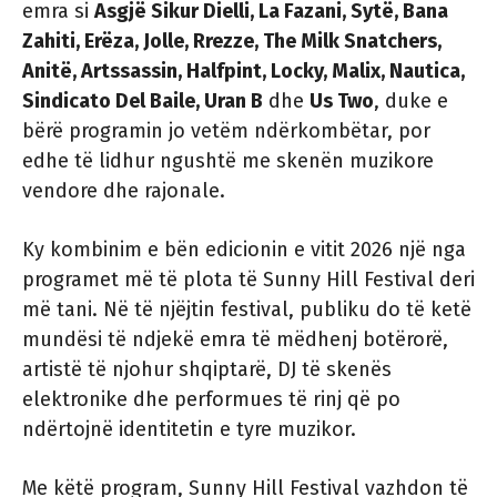
emra si
Asgjë Sikur Dielli, La Fazani, Sytë, Bana
Zahiti, Erëza, Jolle, Rrezze, The Milk Snatchers,
Anitë, Artssassin, Halfpint, Locky, Malix, Nautica,
Sindicato Del Baile, Uran B
dhe
Us Two
, duke e
bërë programin jo vetëm ndërkombëtar, por
edhe të lidhur ngushtë me skenën muzikore
vendore dhe rajonale.
Ky kombinim e bën edicionin e vitit 2026 një nga
programet më të plota të Sunny Hill Festival deri
më tani. Në të njëjtin festival, publiku do të ketë
mundësi të ndjekë emra të mëdhenj botërorë,
artistë të njohur shqiptarë, DJ të skenës
elektronike dhe performues të rinj që po
ndërtojnë identitetin e tyre muzikor.
Me këtë program, Sunny Hill Festival vazhdon të