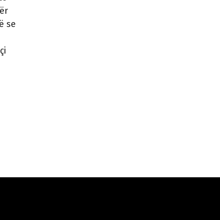
ër
ë se
çi