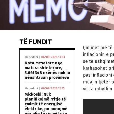
TË FUNDIT
Çmimet më të l
inflacionin e pr
Maqedoni
06/08/2026 13:03
se te ushqimet
Nota mesatare nga
matura shtetërore,
krahasohet pr
3.66! 348 nxënës nuk iu
pasi inflacioni
nënshtruan provimeve
muajin tjetër 
vit ta mbyllim 
Maqedoni
06/08/2026 12:35
Mickoski: Nuk
planifikojmë rritje të
çmimit të energjisë
elektrike, po punojmë
për ulje të çmimit ose