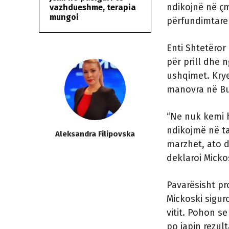
ndikojnë në ç
vazhdueshme, terapia
mungoi
përfundimtare t
Enti Shtetëror 
për prill dhe 
ushqimet. Kry
manovra në Bu
“Ne nuk kemi 
ndikojmë në ta
Aleksandra Filipovska
marzhet, ato d
deklaroi Micko
Pavarësisht pr
Mickoski sigur
vitit. Pohon s
po japin rezul