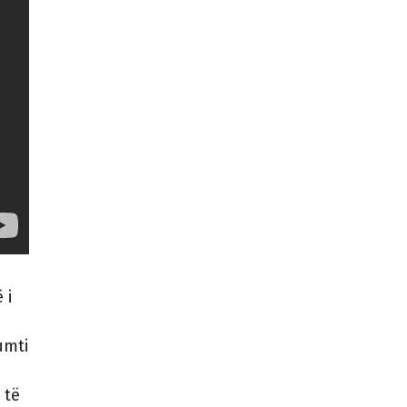
 i
umti
 të