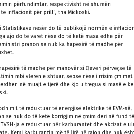
mimin përfundimtar, respektivisht në shumën
ë inflacionit për prill”, tha Mickoski.
i Statistikave nesër do të publikojë normën e inflacion
nga ajo do të varet nëse do të ketë masa edhe për
eministri pranon se nuk ka hapësirë të madhe për
xhet.
hapësirë të madhe për manovër si Qeveri përveçse të
timin mbi vlerën e shtuar, sepse nëse i rrisim çmimet
erdhen në muajt e tjerë dhe kjo u tregua si masë e ke
ski.
odhimit të reduktuar të energjisë elektrike të EVM-së,
on se nuk do të ketë korrigjim në çmim deri në fund t
e TVSH-ja e reduktuar për karburantet dhe akcizat e ul
tate. Kemi karburantin më të lirë në rajon dhe nuk ësh