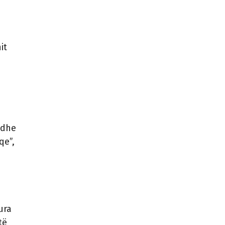
it
 dhe
qe”,
ë
ura
të