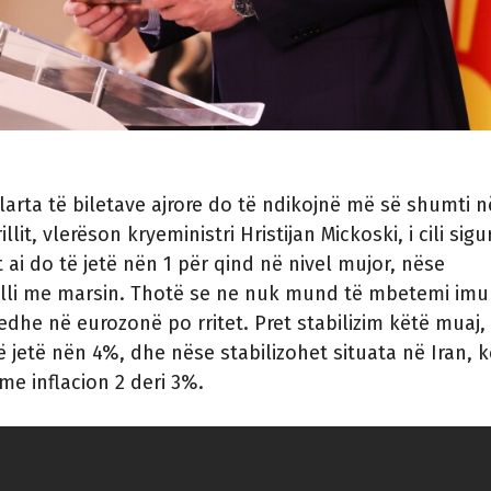
arta të biletave ajrore do të ndikojnë më së shumti n
illit, vlerëson kryeministri Hristijan Mickoski, i cili sig
 ai do të jetë nën 1 për qind në nivel mujor, nëse
illi me marsin. Thotë se ne nuk mund të mbetemi im
 edhe në eurozonë po rritet. Pret stabilizim këtë muaj,
të jetë nën 4%, dhe nëse stabilizohet situata në Iran, 
me inflacion 2 deri 3%.