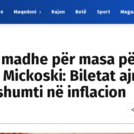
re
Maqedoni
Rajon
Botë
Sport
Maga
ë madhe për masa p
! Mickoski: Biletat a
shumti në inflacion