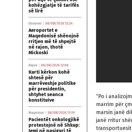
kohëzgjatje të tarifës
së lirë
Ekonomi
06/08/2026 12:24
Aeroportet e
Maqedonisë shënojnë
rritjen më të shpejtë
në rajon, thotë
Mickoski
Rajon
06/08/2026 12:00
Kurti kërkon kohë
shtesë për
marrëveshje politike
për presidentin,
shtyhet seanca
“Po i analizojm
konstituive
marrim për çm
marsin janë dik
Maqedoni
06/08/2026 11:39
Pacientët onkologjikë
janë rritur sh
protestojnë në Shkup:
transportuesit
Jemi në pasiguri të