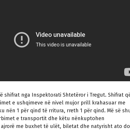
ë shifrat nga Inspektorati Shtetëror i Tregut. Shifrat që
imet e ushqimeve në nivel mujor prill krahasuar me
u nën 1 për qind të rritura, rreth 1 për qind. Më së sh
ërbimet e transportit dhe këtu nënkuptohen
 ajrorë me buxhet të ulët, biletat dhe natyrisht ato do