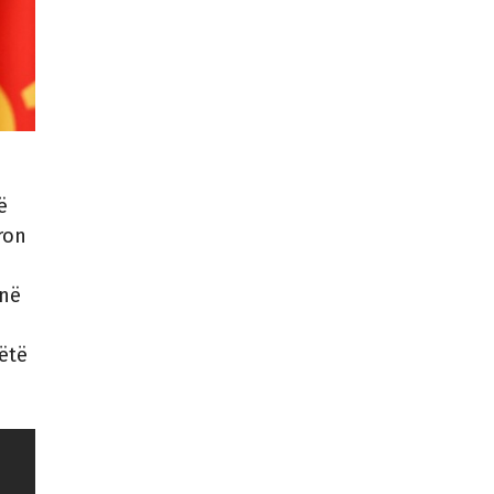
ë
uron
unë
këtë