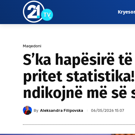
Kryeso
Maqedoni
S’ka hapësirë t
pritet statistika
ndikojnë më së 
By
Aleksandra Filipovska
06/05/2026 15:07