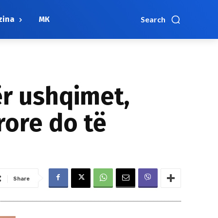
zina
МК
Search
ër ushqimet,
jrore do të
Share