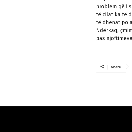
problem që i 
të cilat ka të
të dhënat po a
Ndërkaq, çmimi
pas njoftimeve
Share