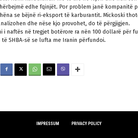
shërbejmë edhe fqinjët. Por problem janë kompanitë p
 dhëna se bëjnë ri-eksport të karburantit. Mickoski thot
nalizohen dhe nëse kjo provohet, do të përgjigjen.
 i naftës në tregjet botërore ra nën 100 dollarë për fu
 të SHBA-së se lufta me Iranin përfundoi.
IMPRESSUM
PRIVACY POLICY