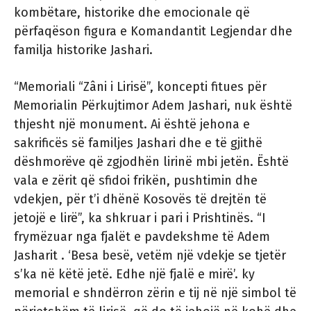
kombëtare, historike dhe emocionale që
përfaqëson figura e Komandantit Legjendar dhe
familja historike Jashari.
“Memoriali “Zâni i Lirisë”, koncepti fitues për
Memorialin Përkujtimor Adem Jashari, nuk është
thjesht një monument. Ai është jehona e
sakrificës së familjes Jashari dhe e të gjithë
dëshmorëve që zgjodhën lirinë mbi jetën. Është
vala e zërit që sfidoi frikën, pushtimin dhe
vdekjen, për t’i dhënë Kosovës të drejtën të
jetojë e lirë”, ka shkruar i pari i Prishtinës. “I
frymëzuar nga fjalët e pavdekshme të Adem
Jasharit . ‘Besa besë, vetëm një vdekje se tjetër
s’ka në këtë jetë. Edhe një fjalë e mirë’. ky
memorial e shndërron zërin e tij në një simbol të