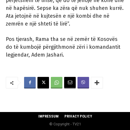
përjetshëm të lirisë, që do të jehojë në kohë dhe
në hapësirë. Sepse ka zëra që nuk shuhen kurrë.
Ata jetojnë në kujtesën e një kombi dhe në
zemrën e një shteti të lirë”.
Pos tjerash, Rama tha se në zemër të Kosovës
do të kumbojë përgjithmonë zëri i komandantit
legjendar, Adem Jashari.
IMPRESSUM
PRIVACY POLICY
© Copyright - TV21