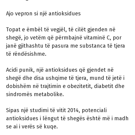
Ajo vepron si një antioksidues
Topat e ëmbël të vegjël, të cilët gjenden në
shegë, jo vetëm që përmbajnë vitaminë C, por
janë gjithashtu të pasura me substanca të tjera
të rëndësishme.
Acidi punik, një antioksidues që gjendet në
shegë dhe disa ushqime të tjera, mund të jetë i
dobishëm në trajtimin e obezitetit, diabetit dhe
sindromës metabolike.
Sipas një studimi të vitit 2014, potenciali
antioksidues i lëngut të shegës është më i madh
se ai i verës së kuqe.