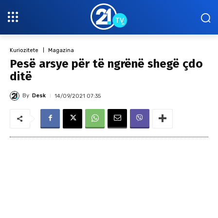
Kuriozitete
Magazina
Pesë arsye për të ngrënë shegë çdo
ditë
By
Desk
14/09/2021 07:35