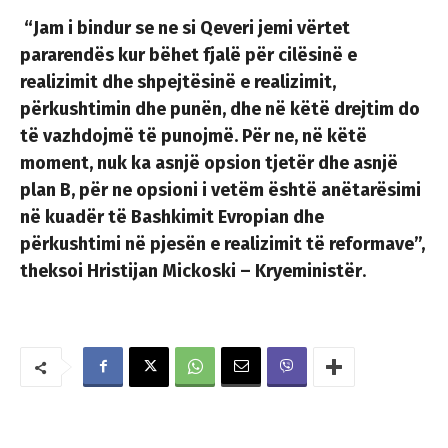
“Jam i bindur se ne si Qeveri jemi vërtet
pararendës kur bëhet fjalë për cilësinë e
realizimit dhe shpejtësinë e realizimit,
përkushtimin dhe punën, dhe në këtë drejtim do
të vazhdojmë të punojmë. Për ne, në këtë
moment, nuk ka asnjë opsion tjetër dhe asnjë
plan B, për ne opsioni i vetëm është anëtarësimi
në kuadër të Bashkimit Evropian dhe
përkushtimi në pjesën e realizimit të reformave”,
theksoi Hristijan Mickoski – Kryeministër
.