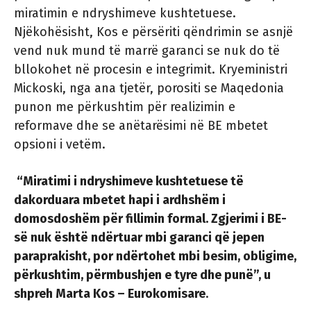
miratimin e ndryshimeve kushtetuese.
Njëkohësisht, Kos e përsëriti qëndrimin se asnjë
vend nuk mund të marrë garanci se nuk do të
bllokohet në procesin e integrimit. Kryeministri
Mickoski, nga ana tjetër, porositi se Maqedonia
punon me përkushtim për realizimin e
reformave dhe se anëtarësimi në BE mbetet
opsioni i vetëm.
“Miratimi i ndryshimeve kushtetuese të
dakorduara mbetet hapi i ardhshëm i
domosdoshëm për fillimin formal. Zgjerimi i BE-
së nuk është ndërtuar mbi garanci që jepen
paraprakisht, por ndërtohet mbi besim, obligime,
përkushtim, përmbushjen e tyre dhe punë”, u
shpreh Marta Kos – Eurokomisare
.