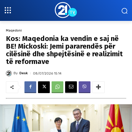
Maqedoni
Kos: Maqedonia ka vendin e saj në
BE! Mickoski: Jemi pararendës për
cilësinë dhe shpejtësinë e realizimit
të reformave
By
Desk
08/07/2026 15:14