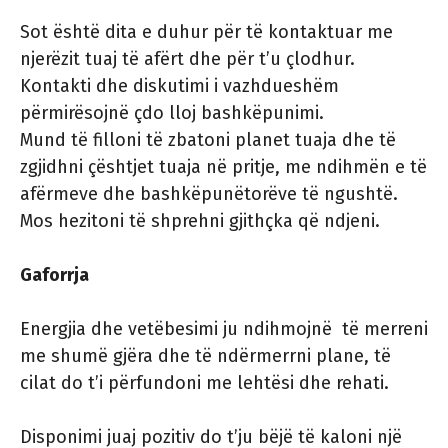
Sot është dita e duhur për të kontaktuar me
njerëzit tuaj të afërt dhe për t’u çlodhur.
Kontakti dhe diskutimi i vazhdueshëm
përmirësojnë çdo lloj bashkëpunimi.
Mund të filloni të zbatoni planet tuaja dhe të
zgjidhni çështjet tuaja në pritje, me ndihmën e të
afërmeve dhe bashkëpunëtorëve të ngushtë.
Mos hezitoni të shprehni gjithçka që ndjeni.
Gaforrja
Energjia dhe vetëbesimi ju ndihmojnë të merreni
me shumë gjëra dhe të ndërmerrni plane, të
cilat do t’i përfundoni me lehtësi dhe rehati.
Disponimi juaj pozitiv do t’ju ​​bëjë të kaloni një