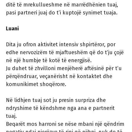
ditë të mrekullueshme në marrëdhënien tuaj,
pasi partneri juaj do t’i kuptojë synimet tuaja.
Luani
Dita ju ofron aktivitet intensiv shpirtëror, por
edhe nervozizëm të mjaftueshëm që do t’ju ​​çojë
në një humbje të kotë të energjisë.
Ju duhet të zhvilloni menjëherë aftësinë për t’u
përqëndruar, veçanërisht në kontaktet dhe
komunikimet shoqërore.
Në lidhjen tuaj sot ju presin surpriza dhe
ndryshime të këndshme nga ana e partnerit
tuaj.
Beqarët mos harroni se nëse mbani një qëndrim