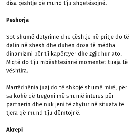
disa çështje që mund t’ju shqetësojnë.
Peshorja
Sot shumë detyrime dhe çështje në pritje do të
dalin në shesh dhe duhen doza të mëdha
dinamizmi për t’i kapërcyer dhe zgjidhur ato.
Miqtë do t’ju mbështesinnë momentet tuaja të
vështira.
Marrëdhënia juaj do të shkojë shumë mirë, për
sa kohë që tregoni më shumë interes për
partnerin dhe nuk jeni të zhytur në situata të
tjera që mund t’ju ​​dëmtojnë.
Akrepi