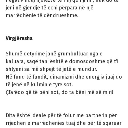
negativ ndaj njerëzve të rinj që njihni, nuk do të
jeni në gjendje të ecni përpara në një
marrëdhënie të qëndrueshme.
Virgjëresha
Shumë detyrime janë grumbulluar nga e
kaluara, saqë tani është e domosdoshme që t’i
shlyeni sa më shpejt të jetë e mundur.
Në fund të fundit, dinamizmi dhe energjia juaj do
të jenë në kulmin e tyre sot.
Çfarëdo që të bëni sot, do ta bëni më së miri!
Dita është ideale për të folur me partnerin për
rrjedhën e marrëdhënies tuaj dhe për të sqaruar