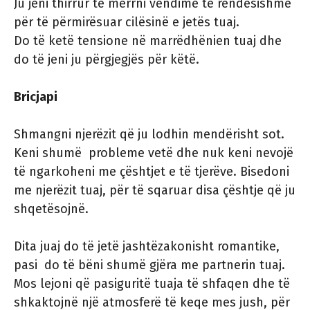
Ju jeni thirrur të merrni vendime të rëndësishme
për të përmirësuar cilësinë e jetës tuaj.
Do të ketë tensione në marrëdhënien tuaj dhe
do të jeni ju përgjegjës për këtë.
Bricjapi
Shmangni njerëzit që ju lodhin mendërisht sot.
Keni shumë probleme vetë dhe nuk keni nevojë
të ngarkoheni me çështjet e të tjerëve. Bisedoni
me njerëzit tuaj, për të sqaruar disa çështje që ju
shqetësojnë.
Dita juaj do të jetë jashtëzakonisht romantike,
pasi do të bëni shumë gjëra me partnerin tuaj.
Mos lejoni që pasiguritë tuaja të shfaqen dhe të
shkaktojnë një atmosferë të keqe mes jush, për