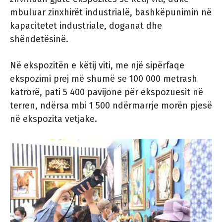
mbuluar zinxhirët industrialë, bashkëpunimin në
kapacitetet industriale, doganat dhe
shëndetësinë.
Në ekspozitën e këtij viti, me një sipërfaqe
ekspozimi prej më shumë se 100 000 metrash
katrorë, pati 5 400 pavijone për ekspozuesit në
terren, ndërsa mbi 1 500 ndërmarrje morën pjesë
në ekspozita vetjake.