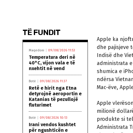
TË FUNDIT
Apple ka njof
dhe pajisjeve 
Maqedoni
09/08/2026 11:53
Indisë dhe Vie
Temperatura deri në
40°C, vijon vala e të
administrata e
nxehtit në vend
shumica e iPho
ndërsa Vietnam
Botë
09/08/2026 11:37
Mac-ëve, Appl
Retë e hirit nga Etna
detyrojnë aeroportin e
Katanias të pezullojë
Apple vlerëson
fluturimet
milionë dollar
Botë
09/08/2026 10:13
produkte si te
Irani vendos kushtet
Administrata 
për ngushticën e