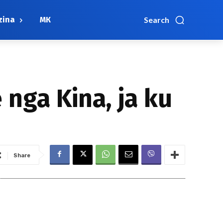
zina
МК
Search
nga Kina, ja ku
Share