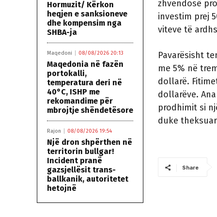
zhvendosë pro
Hormuzit/ Kërkon
heqjen e sanksioneve
investim prej 
dhe kompensim nga
viteve të ardh
SHBA-ja
Maqedoni
08/08/2026 20:13
Pavarësisht ten
Maqedonia në fazën
me 5% në tremuj
portokalli,
dollarë. Fitim
temperatura deri në
40°C, ISHP me
dollarëve. Ana
rekomandime për
prodhimit si n
mbrojtje shëndetësore
duke theksuar 
Rajon
08/08/2026 19:54
Një dron shpërthen në
territorin bullgar!
Incident pranë
Share
gazsjellësit trans-
ballkanik, autoritetet
hetojnë