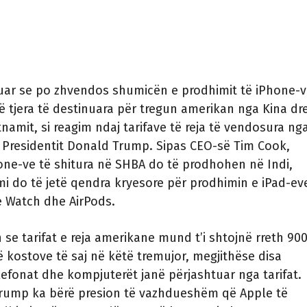
tuar se po zhvendos shumicën e prodhimit të iPhone-
të tjera të destinuara për tregun amerikan nga Kina dre
tnamit, si reagim ndaj tarifave të reja të vendosura ng
 Presidentit Donald Trump. Sipas CEO-së Tim Cook,
ne-ve të shitura në SHBA do të prodhohen në Indi,
i do të jetë qendra kryesore për prodhimin e iPad-ev
e Watch dhe AirPods.
 se tarifat e reja amerikane mund t’i shtojnë rreth 90
ë kostove të saj në këtë tremujor, megjithëse disa
lefonat dhe kompjuterët janë përjashtuar nga tarifat.
Trump ka bërë presion të vazhdueshëm që Apple të