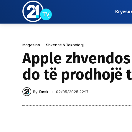
Kryeso
Magazina
Shkencë & Teknologji
Apple zhvendos 
do të prodhojë t
By
Desk
02/05/2025 22:17