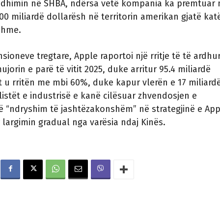
dhimin në SHBA, ndërsa vetë kompania ka premtuar 
500 miliardë dollarësh në territorin amerikan gjatë kat
shme.
sioneve tregtare, Apple raportoi një rritje të të ardhu
orin e parë të vitit 2025, duke arritur 95.4 miliardë
et u rritën me mbi 60%, duke kapur vlerën e 17 miliard
listët e industrisë e kanë cilësuar zhvendosjen e
jë “ndryshim të jashtëzakonshëm” në strategjinë e App
largimin gradual nga varësia ndaj Kinës.