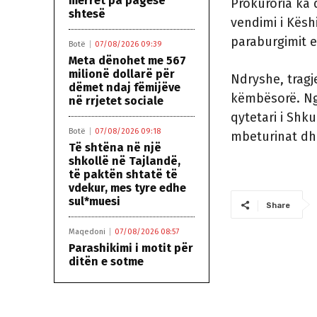
merret pa pagesë
Prokuroria ka
shtesë
vendimi i Kësh
paraburgimit e
Botë
07/08/2026 09:39
Meta dënohet me 567
milionë dollarë për
Ndryshe, tragj
dëmet ndaj fëmijëve
këmbësorë. Nga
në rrjetet sociale
qytetari i Shk
Botë
07/08/2026 09:18
mbeturinat dhe
Të shtëna në një
shkollë në Tajlandë,
të paktën shtatë të
vdekur, mes tyre edhe
sul*muesi
Share
Maqedoni
07/08/2026 08:57
Parashikimi i motit për
ditën e sotme