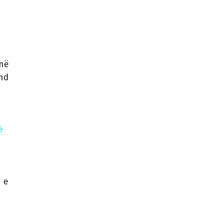
 në
end
ë
n e