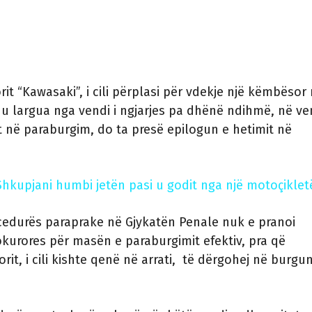
rit “Kawasaki”, i cili përplasi për vdekje një këmbësor
e u largua nga vendi i ngjarjes pa dhënë ndihmë, në v
 në paraburgim, do ta presë epilogun e hetimit në
Shkupjani humbi jetën pasi u godit nga një motoçiklet
ocedurës paraprake në Gjykatën Penale nuk e pranoi
kurores për masën e paraburgimit efektiv, pra që
orit, i cili kishte qenë në arrati, të dërgohej në burgu