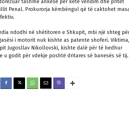
 dorëzuar tashmë ankesë për këtë vendim dhe pritet
illit Penal. Prokurorja këmbëngul që të caktohet mas
fektiv.
edia ndodhi në shëtitoren e Shkupit, mbi një shteg pë
sësi i motorit nuk kishte as patente shoferi. Viktima
upit Jugosllav Nikollovski, kishte dalë për të hedhur
 u godit për vdekje poshtë dritares së banesës së tij.