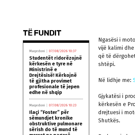
TË FUNDIT
Ngasësi i moto
vijë kalimi dh
Maqedoni
07/08/2026 10:37
që të dërgohet
Studentët ridorëzojnë
kërkesën e tyre në
shtëpi.
Ministrinë e
Drejtësisë! Kërkojnë
Në lidhje me:
të gjitha provimet
profesionale të jepen
edhe në shqip
Gjykatësi i pr
kërkesën e Pro
Maqedoni
07/08/2026 10:23
drejtuesi i mot
Ilaçi “Foster” për
sëmundjet kronike
Shutkës.
obstruktive pulmonare
sërish do të mund të