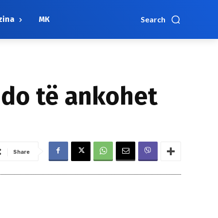
zina
МК
Search
 do të ankohet
Share