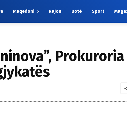
re
Maqedoni
Rajon
Botë
Sport
Maga
eninova”, Prokuroria
gjykatës