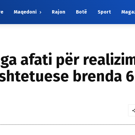
re
Maqedoni
Rajon
Botë
Sport
Maga
a afati për realizim
shtetuese brenda 6