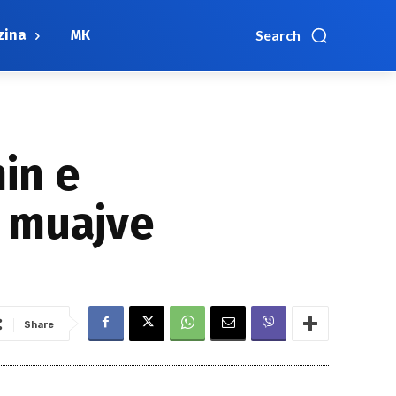
zina
МК
Search
in e
 muajve
Share