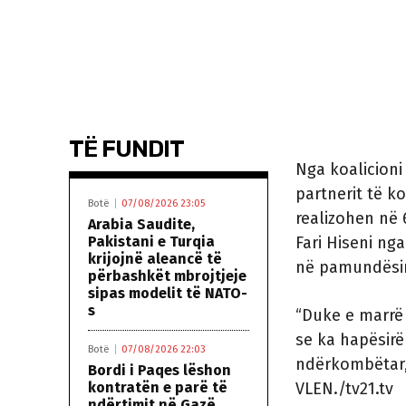
TË FUNDIT
Nga koalicioni
partnerit të 
Botë
07/08/2026 23:05
realizohen në 
Arabia Saudite,
Pakistani e Turqia
Fari Hiseni ng
krijojnë aleancë të
në pamundësinë
përbashkët mbrojtjeje
sipas modelit të NATO-
s
“Duke e marrë 
se ka hapësirë
Botë
07/08/2026 22:03
ndërkombëtar, 
Bordi i Paqes lëshon
kontratën e parë të
VLEN./tv21.tv
ndërtimit në Gazë