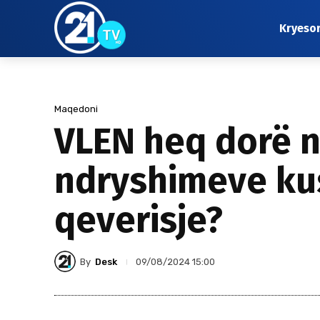
Kryeso
Maqedoni
VLEN heq dorë ng
ndryshimeve ku
qeverisje?
By
Desk
09/08/2024 15:00