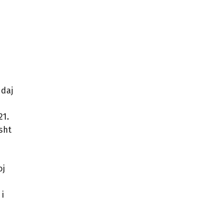
ndaj
21.
sht
oj
i