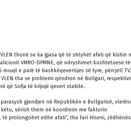
 VLEN thonë se ka gjasa që të shtyhet afati që kishin 
koalicionit VMRO-DPMNE, që ndryshimet kushtetuese të
6 muajt e parë të bashkëqeverisjes së tyre, përcjell TV
a VLEN tha se problemi qëndron në Bullgari, respektivi
 që Sofja të krijojë qeveri stabile.
parasysh gjendjen në Republikën e Bullgarisë, vlerës
 këtu, sërish them në koordinim me faktorin
të prolongohet edhe afati”, tha Fari Hiseni, zëdhënës 