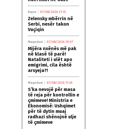
Rajon
07/08/2026 21:15
Zelensky mbërrin në
Serbi, nesër takon
Vuçiqin
Maqedoni
07/08/2026 19:07
Mijëra nxënës më pak
në klasë të parë!
Nataliteti i ulët apo
emigrimi, cila është
arsyeja?!
Maqedoni
07/08/2026 17:45
S’ka nevojë për masa
të reja për kontrollin e
çmimeve! Ministria e
Ekonomisë: Ushqimet
për të dytin muaj
radhazi shënojnë ulje
të çmimeve