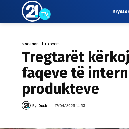
Kryeso
Maqedoni
Ekonomi
Tregtarët kërkojn
faqeve të intern
produkteve
By
Desk
17/04/2025 14:53