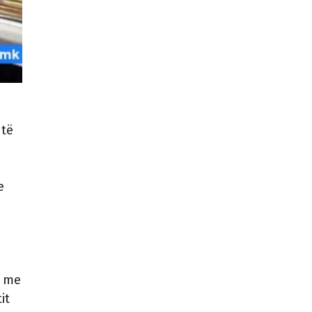
 të
e
e me
it