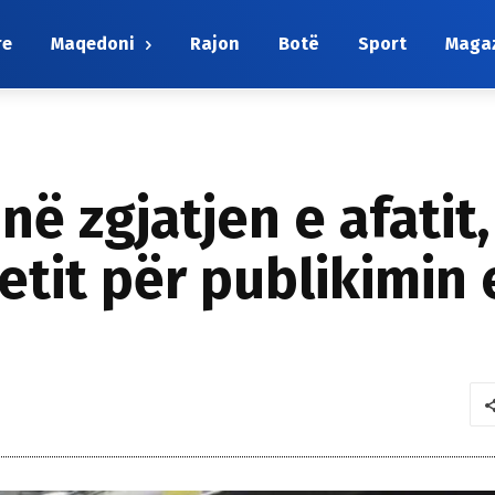
re
Maqedoni
Rajon
Botë
Sport
Maga
ë zgjatjen e afatit,
etit për publikimin