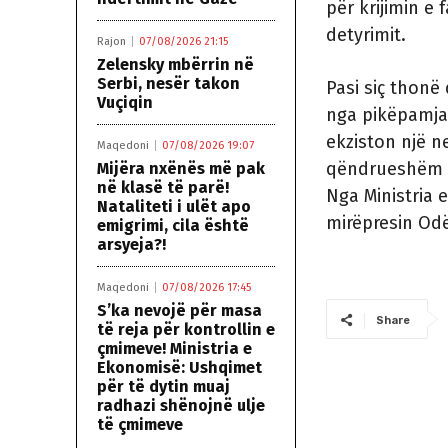
për krijimin e
detyrimit.
Rajon
07/08/2026 21:15
Zelensky mbërrin në
Serbi, nesër takon
Pasi siç thonë 
Vuçiqin
nga pikëpamja 
ekziston një n
Maqedoni
07/08/2026 19:07
qëndrueshëm pë
Mijëra nxënës më pak
në klasë të parë!
Nga Ministria 
Nataliteti i ulët apo
mirëpresin Od
emigrimi, cila është
arsyeja?!
Maqedoni
07/08/2026 17:45
S’ka nevojë për masa
Share
të reja për kontrollin e
çmimeve! Ministria e
Ekonomisë: Ushqimet
për të dytin muaj
radhazi shënojnë ulje
të çmimeve