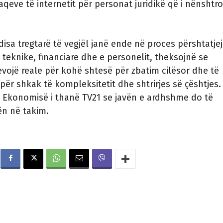
 faqeve të internetit për personat juridikë që i nënshtr
disa tregtarë të vegjël janë ende në proces përshtatjej
teknike, financiare dhe e personelit, theksojnë se
evojë reale për kohë shtesë për zbatim cilësor dhe të
r shkak të kompleksitetit dhe shtrirjes së çështjes.
e Ekonomisë i thanë TV21 se javën e ardhshme do të
ën në takim.