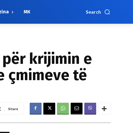
zina
МК
Search
 për krijimin e
 e çmimeve të
Share