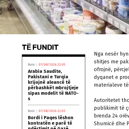
TË FUNDIT
Nga nesër hyn 
shitjes me pak
Botë
07/08/2026 23:05
ofrojnë, përcj
Arabia Saudite,
Pakistani e Turqia
dyqanet e pro
krijojnë aleancë të
materialeve të
përbashkët mbrojtjeje
sipas modelit të NATO-
s
Autoritetet t
publikimit të 
Botë
07/08/2026 22:03
brenda 24 orë
Bordi i Paqes lëshon
kontratën e parë të
Shumicë dhe Pa
ndërtimit në Gazë