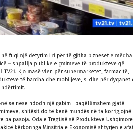
në fuqi një detyrim i ri për të gjitha bizneset e mëdha
icë – shpallja publike e çmimeve të produkteve që
ell TV21. Kjo masë vlen për supermarketet, farmacitë,
dukteve të bardha dhe mobiljeve, si dhe për dyqanet 
 ndërtimit.
honë se nëse ndodh një gabim i paqëllimshëm gjatë
çmimeve, shitësit do të kenë mundësinë ta korrigjojnë
ve pa pasoja. Oda e Tregtisë së Produkteve Ushqimor
kicë kërkonnga Minsitria e Ekonomisë shtyrjen e afat