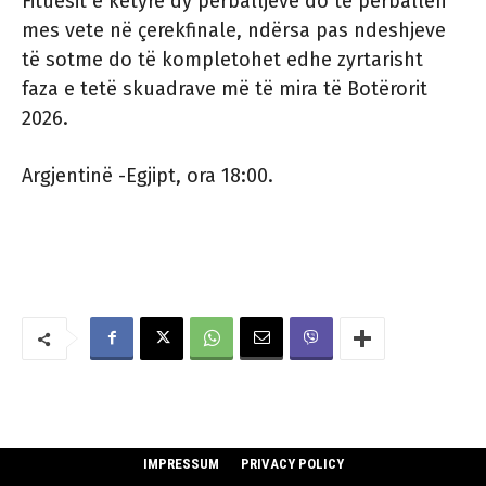
Fituesit e këtyre dy përballjeve do të përballen
mes vete në çerekfinale, ndërsa pas ndeshjeve
të sotme do të kompletohet edhe zyrtarisht
faza e tetë skuadrave më të mira të Botërorit
2026.
Argjentinë -Egjipt, ora 18:00.
IMPRESSUM
PRIVACY POLICY