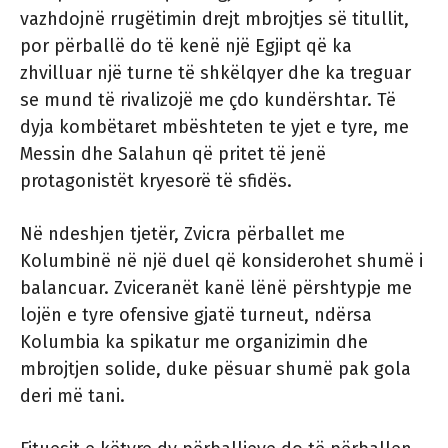
vazhdojnë rrugëtimin drejt mbrojtjes së titullit,
por përballë do të kenë një Egjipt që ka
zhvilluar një turne të shkëlqyer dhe ka treguar
se mund të rivalizojë me çdo kundërshtar. Të
dyja kombëtaret mbështeten te yjet e tyre, me
Messin dhe Salahun që pritet të jenë
protagonistët kryesorë të sfidës.
Në ndeshjen tjetër, Zvicra përballet me
Kolumbinë në një duel që konsiderohet shumë i
balancuar. Zviceranët kanë lënë përshtypje me
lojën e tyre ofensive gjatë turneut, ndërsa
Kolumbia ka spikatur me organizimin dhe
mbrojtjen solide, duke pësuar shumë pak gola
deri më tani.