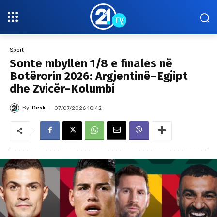
Sport
Sonte mbyllen 1/8 e finales në
Botërorin 2026: Argjentinë–Egjipt
dhe Zvicër–Kolumbi
By
Desk
07/07/2026 10:42