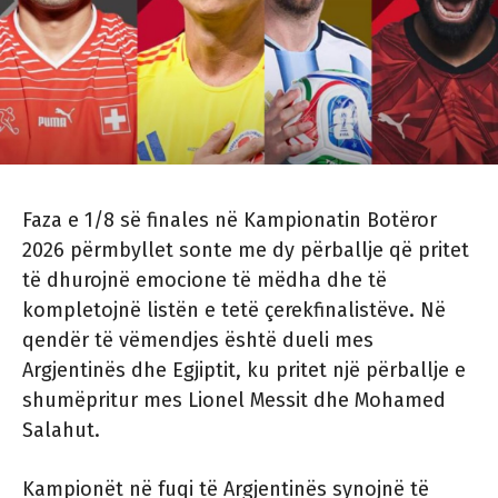
Faza e 1/8 së finales në Kampionatin Botëror
2026 përmbyllet sonte me dy përballje që pritet
të dhurojnë emocione të mëdha dhe të
kompletojnë listën e tetë çerekfinalistëve. Në
qendër të vëmendjes është dueli mes
Argjentinës dhe Egjiptit, ku pritet një përballje e
shumëpritur mes Lionel Messit dhe Mohamed
Salahut.
Kampionët në fuqi të Argjentinës synojnë të