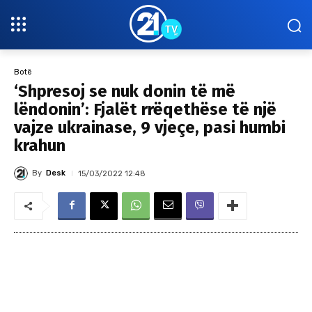
Botë
‘Shpresoj se nuk donin të më
lëndonin’: Fjalët rrëqethëse të një
vajze ukrainase, 9 vjeçe, pasi humbi
krahun
By
Desk
15/03/2022 12:48