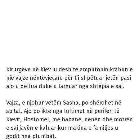
Kirurgëve në Kiev iu desh të amputonin krahun e
një vajze nëntëvjeçare për t’i shpëtuar jetën pasi
ajo u qëllua duke u larguar nga shtëpia e saj.
Vajza, e njohur vetëm Sasha, po shërohet në
spital. Ajo po ikte nga luftimet në periferi të
Kievit, Hostomel, me babanë, nënën dhe motrën
e saj javën e kaluar kur makina e familjes u
godit nga plumbat.