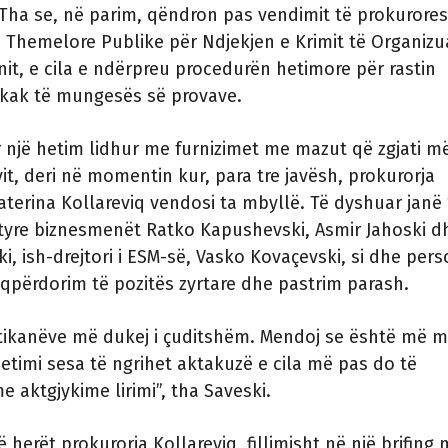
Tha se, në parim, qëndron pas vendimit të prokurores
 Themelore Publike për Ndjekjen e Krimit të Organizu
it, e cila e ndërpreu procedurën hetimore për rastin
hkak të mungesës së provave.
r një hetim lidhur me furnizimet me mazut që zgjati m
it, deri në momentin kur, para tre javësh, prokurorja
erina Kollareviq vendosi ta mbyllë. Të dyshuar janë 
tyre biznesmenët Ratko Kapushevski, Asmir Jahoski d
i, ish-drejtori i ESM-së, Vasko Kovaçevski, si dhe per
keqpërdorim të pozitës zyrtare dhe pastrim parash.
itikanëve më dukej i çuditshëm. Mendoj se është më m
hetimi sesa të ngrihet aktakuzë e cila më pas do të
 aktgjykime lirimi”, tha Saveski.
 herët prokurorja Kollareviq, fillimisht në një brifing