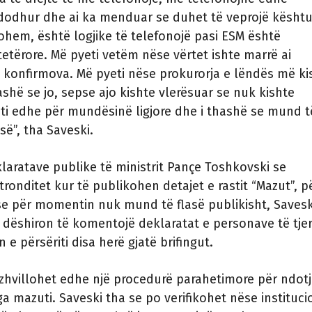
ndodhur dhe ai ka menduar se duhet të veprojë kështu
hem, është logjike të telefonojë pasi ESM është
etërore. Më pyeti vetëm nëse vërtet ishte marrë ai
 konfirmova. Më pyeti nëse prokurorja e lëndës më ki
hashë se jo, sepse ajo kishte vlerësuar se nuk kishte
ti edhe për mundësinë ligjore dhe i thashë se mund t
së”, tha Saveski.
klaratave publike të ministrit Pançe Toshkovski se
tronditet kur të publikohen detajet e rastit “Mazut”, p
a se për momentin nuk mund të flasë publikisht, Savesk
k dëshiron të komentojë deklaratat e personave të tjer
n e përsëriti disa herë gjatë brifingut.
zhvillohet edhe një procedurë parahetimore për ndot
a mazuti. Saveski tha se po verifikohet nëse instituci