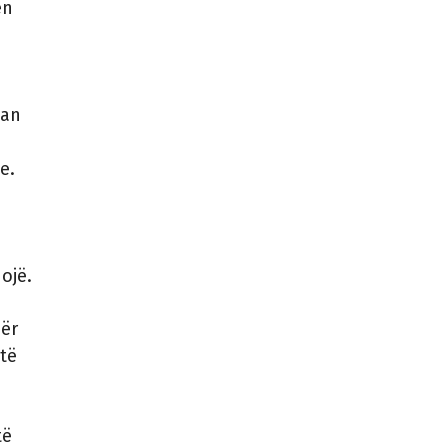
ën
uan
e.
ojë.
për
 të
të