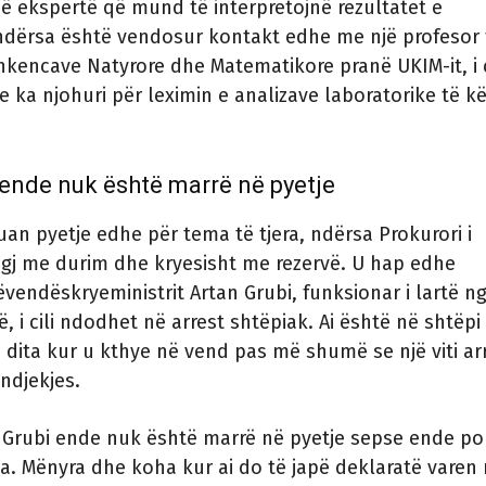
 ekspertë që mund të interpretojnë rezultatet e
 ndërsa është vendosur kontakt edhe me një profesor 
Shkencave Natyrore dhe Matematikore pranë UKIM-it, i c
e ka njohuri për leximin e analizave laboratorike të kët
 ende nuk është marrë në pyetje
uan pyetje edhe për tema të tjera, ndërsa Prokurori i
jigj me durim dhe kryesisht me rezervë. U hap edhe
zëvendëskryeministrit Artan Grubi, funksionar i lartë n
, i cili ndodhet në arrest shtëpiak. Ai është në shtëpi
, dita kur u kthye në vend pas më shumë se një viti arr
ndjekjes.
e Grubi ende nuk është marrë në pyetje sepse ende po
. Mënyra dhe koha kur ai do të japë deklaratë varen