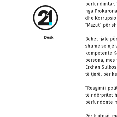
përfundimtar. 
nga Prokuroria
dhe Korrupsion
“Mazut” për s
Desk
Bëhet fjalë pë
shumë se një v
kompetente Kat
persona, mes 
Erxhan Sulkosk
të tjerë, për 
“Reagimi i pol
të ndërpritet 
përfundonte me
Për kujtesë, më