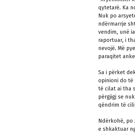
qytetarë. Ka 
Nuk po arsyeto
ndërmarrje sht
vendim, unë ia
raportuar, i t
nevojë. Më pye
paraqitet anke
Sa i përket de
opinioni do të 
të cilat ai th
përgjigj se nu
qëndrim të cili
Ndërkohë, po 
e shkaktuar ng