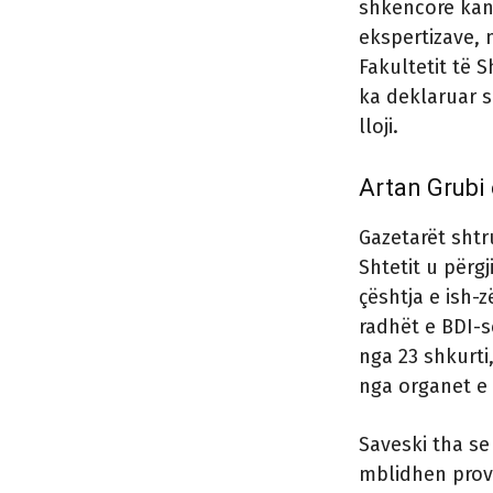
shkencore kanë
ekspertizave,
Fakultetit të 
ka deklaruar s
lloji.
Artan Grubi
Gazetarët shtr
Shtetit u përg
çështja e ish-
radhët e BDI-së
nga 23 shkurti
nga organet e 
Saveski tha s
mblidhen prova