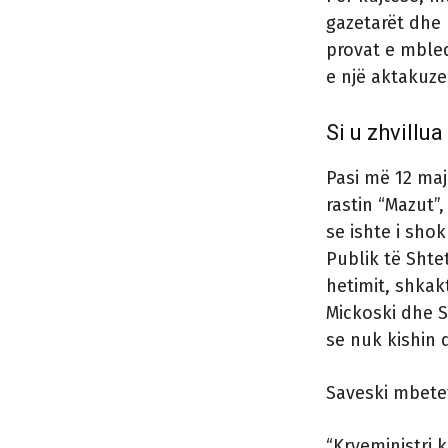
gazetarët dhe 
provat e mbled
e një aktakuze
Si u zhvillu
Pasi më 12 maj
rastin “Mazut”,
se ishte i sho
Publik të Shte
hetimit, shkak
Mickoski dhe S
se nuk kishin 
Saveski mbete
“Kryeministri 