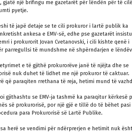
 gjatë një brifingu me gazetarët për lëndën për të cil
mti pyetje.
hi të japë detaje se te cili prokuror i lartë publik ka
kretisht ankesa e EMV-së, edhe pse gazetarët insist
ri i prokurorit Jovan Cvetanovski, i cili kishte qenë i
r parregullsi të mundshme në shpërndarjen e lëndëv
etyrimet e të gjithë prokurorëve janë të njëjta dhe se
risë nuk duhet të lidhet me një prokuror të caktuar.
herë që paraqiten rrethana të reja, hetimi mund të vazhd
oi gjithashtu se EMV-ja tashmë ka paraqitur kërkesë 
ës së prokurorisë, por një gjë e tillë do të bëhet pasi
cedura para Prokurorisë së Lartë Publike.
 disa herë se vendimi për ndërprerjen e hetimit nuk ësh