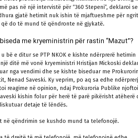
më pas në një intervistë për “360 Stepeni”, deklaroi se
hura gjatë hetimit nuk ishin të mjaftueshme për ngri
 që do të mund të qëndronte në gjykatë.
a biseda me kryeministrin për rastin “Mazut”?
 u bë e ditur se PTP NKOK e kishte ndërprerë hetimin
 një ditë më vonë kryeministri Hristijan Mickoski dekla
kuar nga vendimi dhe se kishte biseduar me Prokurori
tit, Nenad Saveski. Ky veprim, po aq sa edhe ndërprer
toi reagime në opinion, ndaj Prokuroria Publike njofto
aveski kishin folur për herë të parë pikërisht atëherë
diskutuar detaje të lëndës.
t në qëndrimin se kushdo mund ta telefonojë.
ka të drejtë të më telefonojë, më telefonojnë edhe