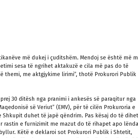
itikanëve më dukej i çuditshëm. Mendoj se është më m
hetimi sesa të ngrihet aktakuzë e cila më pas do të
ë themi, me aktgjykime lirimi”, thotë Prokurori Publik 
i prej 30 ditësh nga pranimi i ankesës së paraqitur nga
Maqedonisë së Veriut” (EMV), për të cilën Prokuroria e
e Shkupit duhet të japë qëndrim. Pas kësaj do të dihe
r rastin e furnizimit me mazut do të rihapet apo lënd
llur. Këtë e deklaroi sot Prokurori Publik i Shtetit,