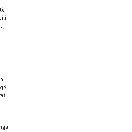
të
ili
ij
ga
 që
ati
 nga