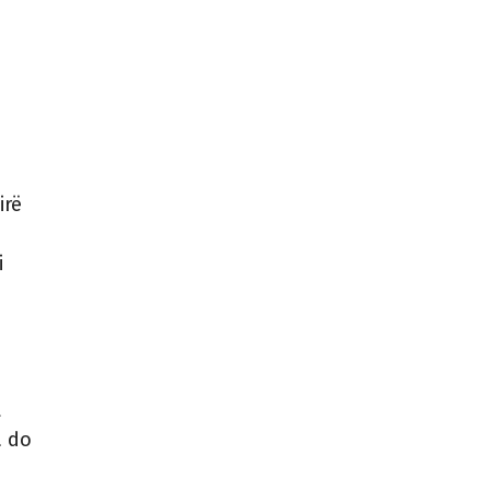
irë
i
t
a do