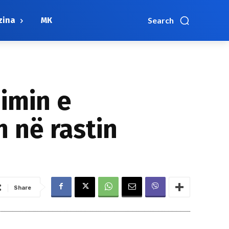
zina
МК
Search
imin e
 në rastin
Share