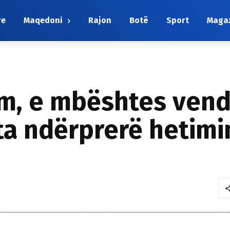
re
Maqedoni
Rajon
Botë
Sport
Maga
im, e mbështes vend
ta ndërprerë hetimin