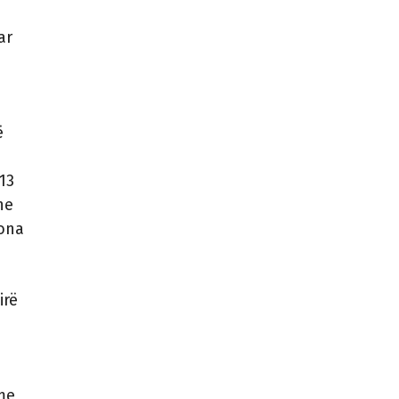
ar
ë
13
he
sona
irë
 me