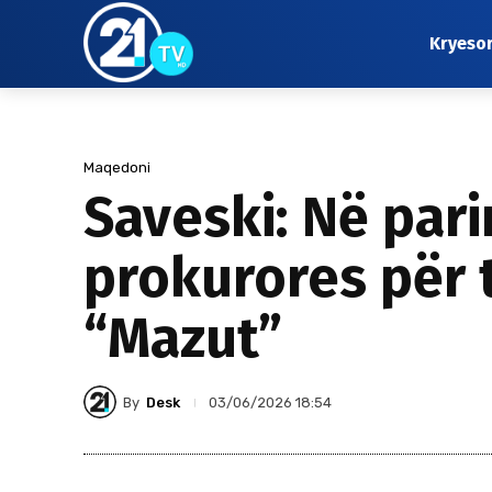
Kryeso
Maqedoni
Saveski: Në par
prokurores për 
“Mazut”
By
Desk
03/06/2026 18:54