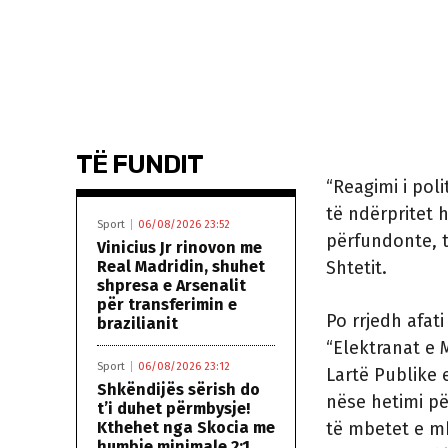
TË FUNDIT
“Reagimi i pol
të ndërpritet 
Sport
06/08/2026 23:52
përfundonte, t
Vinicius Jr rinovon me
Real Madridin, shuhet
Shtetit.
shpresa e Arsenalit
për transferimin e
Po rrjedh afat
brazilianit
“Elektranat e 
Sport
06/08/2026 23:12
Lartë Publike 
Shkëndijës sërish do
nëse hetimi pë
t’i duhet përmbysje!
Kthehet nga Skocia me
të mbetet e mby
humbje minimale 2:1