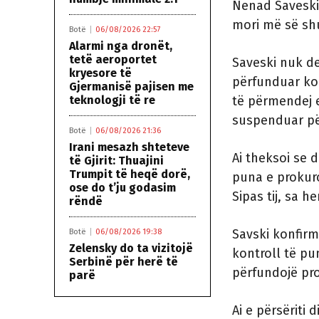
Nenad Saveski,
mori më së shu
Botë
06/08/2026 22:57
Alarmi nga dronët,
tetë aeroportet
Saveski nuk des
kryesore të
përfunduar kon
Gjermanisë pajisen me
teknologji të re
të përmendej em
suspenduar pë
Botë
06/08/2026 21:36
Irani mesazh shteteve
Ai theksoi se d
të Gjirit: Thuajini
Trumpit të heqë dorë,
puna e prokuro
ose do t’ju godasim
Sipas tij, sa 
rëndë
Savski konfirm
Botë
06/08/2026 19:38
Zelensky do ta vizitojë
kontroll të pun
Serbinë për herë të
përfundojë pro
parë
Ai e përsëriti