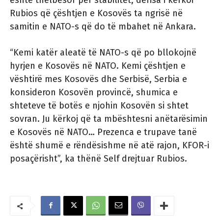
është thelbësor për stabilitet, derisa i kërkoi
Rubios që çështjen e Kosovës ta ngrisë në
samitin e NATO-s që do të mbahet në Ankara.
“Kemi katër aleatë të NATO-s që po bllokojnë
hyrjen e Kosovës në NATO. Kemi çështjen e
vështirë mes Kosovës dhe Serbisë, Serbia e
konsideron Kosovën provincë, shumica e
shteteve të botës e njohin Kosovën si shtet
sovran. Ju kërkoj që ta mbështesni anëtarësimin
e Kosovës në NATO… Prezenca e trupave tanë
është shumë e rëndësishme në atë rajon, KFOR-i
posaçërisht”, ka thënë Self drejtuar Rubios.