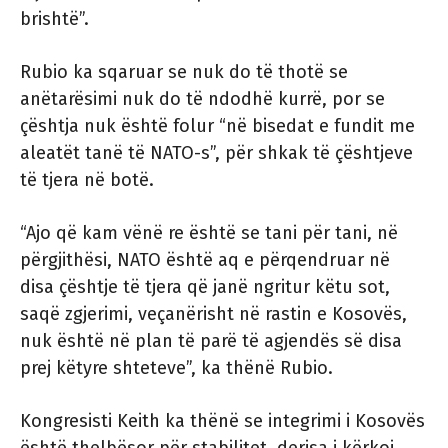
brishtë”.
Rubio ka sqaruar se nuk do të thotë se
anëtarësimi nuk do të ndodhë kurrë, por se
çështja nuk është folur “në bisedat e fundit me
aleatët tanë të NATO-s”, për shkak të çështjeve
të tjera në botë.
“Ajo që kam vënë re është se tani për tani, në
përgjithësi, NATO është aq e përqendruar në
disa çështje të tjera që janë ngritur këtu sot,
saqë zgjerimi, veçanërisht në rastin e Kosovës,
nuk është në plan të parë të agjendës së disa
prej këtyre shteteve”, ka thënë Rubio.
Kongresisti Keith ka thënë se integrimi i Kosovës