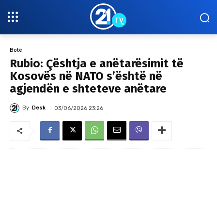
Botë
Rubio: Çështja e anëtarësimit të
Kosovës në NATO s’është në
agjendën e shteteve anëtare
By
Desk
03/06/2026 23:26