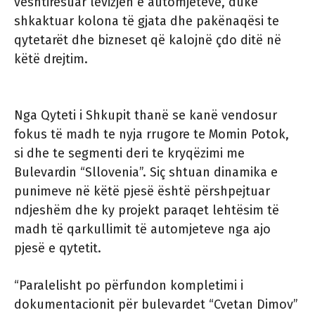
vështirësuar lëvizjen e automjeteve, duke
shkaktuar kolona të gjata dhe pakënaqësi te
qytetarët dhe bizneset që kalojnë çdo ditë në
këtë drejtim.
Nga Qyteti i Shkupit thanë se kanë vendosur
fokus të madh te nyja rrugore te Momin Potok,
si dhe te segmenti deri te kryqëzimi me
Bulevardin “Sllovenia”. Siç shtuan dinamika e
punimeve në këtë pjesë është përshpejtuar
ndjeshëm dhe ky projekt paraqet lehtësim të
madh të qarkullimit të automjeteve nga ajo
pjesë e qytetit.
“Paralelisht po përfundon kompletimi i
dokumentacionit për bulevardet “Cvetan Dimov”