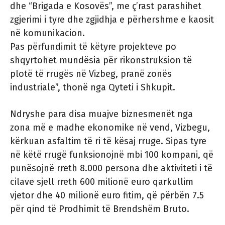
dhe “Brigada e Kosovës”, me ç’rast parashihet
zgjerimi i tyre dhe zgjidhja e përhershme e kaosit
në komunikacion.
Pas përfundimit të këtyre projekteve po
shqyrtohet mundësia për rikonstruksion të
plotë të rrugës në Vizbeg, pranë zonës
industriale”, thonë nga Qyteti i Shkupit.
Ndryshe para disa muajve biznesmenët nga
zona më e madhe ekonomike në vend, Vizbegu,
kërkuan asfaltim të ri të kësaj rruge. Sipas tyre
në këtë rrugë funksionojnë mbi 100 kompani, që
punësojnë rreth 8.000 persona dhe aktiviteti i të
cilave sjell rreth 600 milionë euro qarkullim
vjetor dhe 40 milionë euro fitim, që përbën 7.5
për qind të Prodhimit të Brendshëm Bruto.