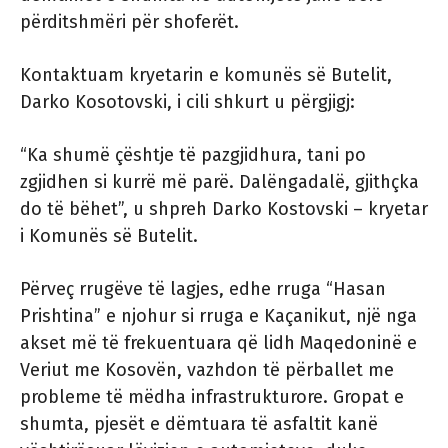
përditshmëri për shoferët.
Kontaktuam kryetarin e komunës së Butelit,
Darko Kosotovski, i cili shkurt u përgjigj:
“Ka shumë çështje të pazgjidhura, tani po
zgjidhen si kurrë më parë. Dalëngadalë, gjithçka
do të bëhet”, u shpreh Darko Kostovski – kryetar
i Komunës së Butelit.
Përveç rrugëve të lagjes, edhe rruga “Hasan
Prishtina” e njohur si rruga e Kaçanikut, një nga
akset më të frekuentuara që lidh Maqedoninë e
Veriut me Kosovën, vazhdon të përballet me
probleme të mëdha infrastrukturore. Gropat e
shumta, pjesët e dëmtuara të asfaltit kanë