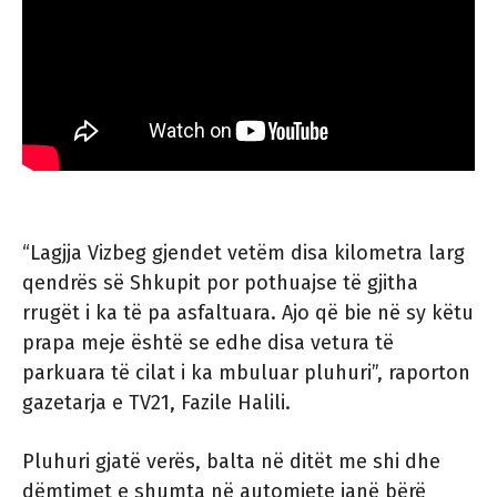
“Lagjja Vizbeg gjendet vetëm disa kilometra larg
qendrës së Shkupit por pothuajse të gjitha
rrugët i ka të pa asfaltuara. Ajo që bie në sy këtu
prapa meje është se edhe disa vetura të
parkuara të cilat i ka mbuluar pluhuri”, raporton
gazetarja e TV21, Fazile Halili.
Pluhuri gjatë verës, balta në ditët me shi dhe
dëmtimet e shumta në automjete janë bërë