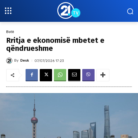
Botë
Rritja e ekonomisë mbetet e
qëndrueshme
By
Desk
07/07/2026 17:23