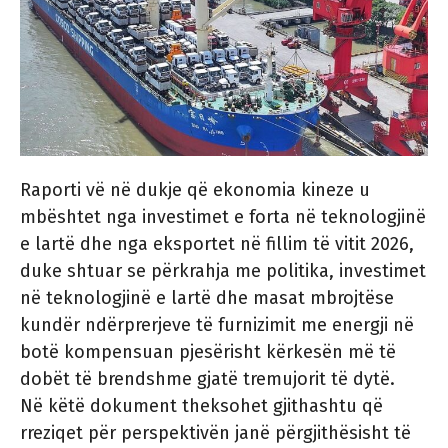
Raporti vë në dukje që ekonomia kineze u
mbështet nga investimet e forta në teknologjinë
e lartë dhe nga eksportet në fillim të vitit 2026,
duke shtuar se përkrahja me politika, investimet
në teknologjinë e lartë dhe masat mbrojtëse
kundër ndërprerjeve të furnizimit me energji në
botë kompensuan pjesërisht kërkesën më të
dobët të brendshme gjatë tremujorit të dytë.
Në këtë dokument theksohet gjithashtu që
rreziqet për perspektivën janë përgjithësisht të