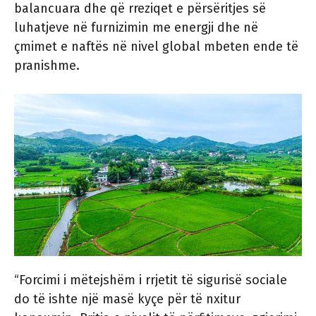
balancuara dhe që rreziqet e përsëritjes së
luhatjeve në furnizimin me energji dhe në
çmimet e naftës në nivel global mbeten ende të
pranishme.
“Forcimi i mëtejshëm i rrjetit të sigurisë sociale
do të ishte një masë kyçe për të nxitur