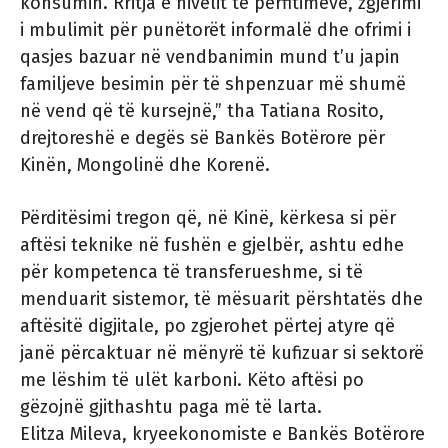
konsumin. Rritja e nivelit të përfitimeve, zgjerimi
i mbulimit për punëtorët informalë dhe ofrimi i
qasjes bazuar në vendbanimin mund t’u japin
familjeve besimin për të shpenzuar më shumë
në vend që të kursejnë,” tha Tatiana Rosito,
drejtoreshë e degës së Bankës Botërore për
Kinën, Mongolinë dhe Korenë.
Përditësimi tregon që, në Kinë, kërkesa si për
aftësi teknike në fushën e gjelbër, ashtu edhe
për kompetenca të transferueshme, si të
menduarit sistemor, të mësuarit përshtatës dhe
aftësitë digjitale, po zgjerohet përtej atyre që
janë përcaktuar në mënyrë të kufizuar si sektorë
me lëshim të ulët karboni. Këto aftësi po
gëzojnë gjithashtu paga më të larta.
Elitza Mileva, kryeekonomiste e Bankës Botërore