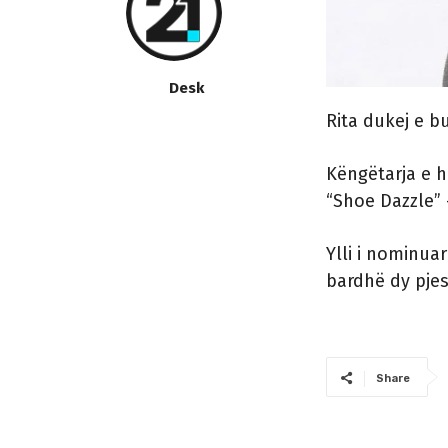
Desk
Rita dukej e b
Këngëtarja e h
“Shoe Dazzle”
Ylli i nominua
bardhë dy pjesë
Share