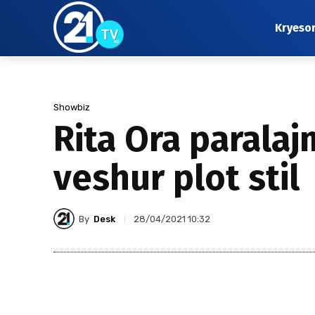
Kryeso
Showbiz
Rita Ora parala
veshur plot stil
By
Desk
28/04/2021 10:32