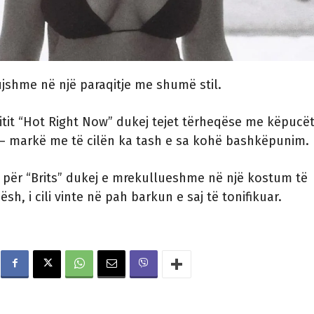
ujshme në një paraqitje me shumë stil.
itit “Hot Right Now” dukej tejet tërheqëse me këpucët
 – markë me të cilën ka tash e sa kohë bashkëpunim.
r për “Brits” dukej e mrekullueshme në një kostum të
sh, i cili vinte në pah barkun e saj të tonifikuar.