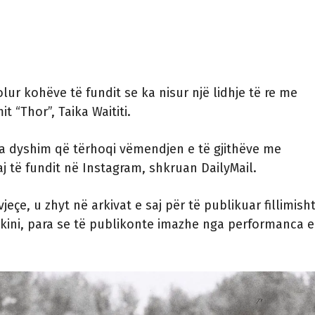
olur kohëve të fundit se ka nisur një lidhje të re me
mit “Thor”, Taika Waititi.
a dyshim që tërhoqi vëmendjen e të gjithëve me
aj të fundit në Instagram, shkruan DailyMail.
jeçe, u zhyt në arkivat e saj për të publikuar fillimisht
ikini, para se të publikonte imazhe nga performanca e