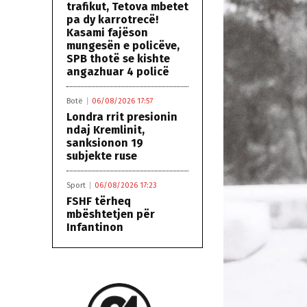
trafikut, Tetova mbetet
pa dy karrotrecë!
Kasami fajëson
mungesën e policëve,
SPB thotë se kishte
angazhuar 4 policë
Botë
06/08/2026 17:57
Londra rrit presionin
ndaj Kremlinit,
sanksionon 19
subjekte ruse
Sport
06/08/2026 17:23
FSHF tërheq
mbështetjen për
Infantinon