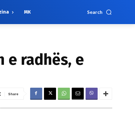
zina
МК
Search
 e radhës, e
Share