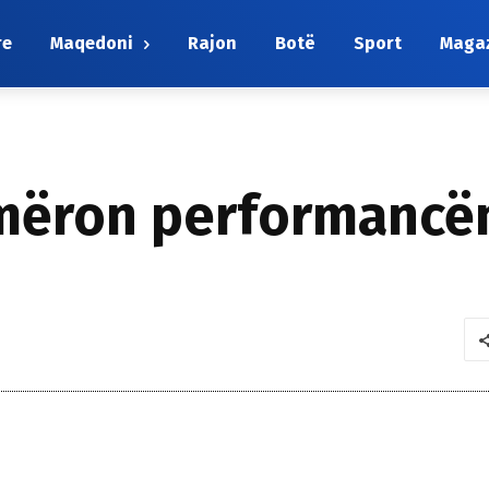
re
Maqedoni
Rajon
Botë
Sport
Maga
jmëron performancën