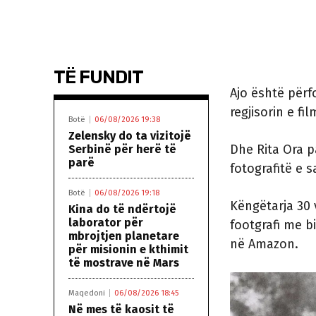
TË FUNDIT
Ajo është përf
regjisorin e fil
Botë
06/08/2026 19:38
Zelensky do ta vizitojë
Dhe Rita Ora p
Serbinë për herë të
parë
fotografitë e s
Botë
06/08/2026 19:18
Këngëtarja 30 v
Kina do të ndërtojë
laborator për
footgrafi me b
mbrojtjen planetare
në Amazon.
për misionin e kthimit
të mostrave në Mars
Maqedoni
06/08/2026 18:45
Në mes të kaosit të