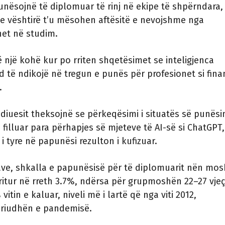
nësojnë të diplomuar të rinj në ekipe të shpërndara,
e vështirë t’u mësohen aftësitë e nevojshme nga
het në studim.
ë një kohë kur po rriten shqetësimet se inteligjenca
nd të ndikojë në tregun e punës për profesionet si fina
a.
udiuesit theksojnë se përkeqësimi i situatës së punësi
a filluar para përhapjes së mjeteve të AI-së si ChatGPT,
i tyre në papunësi rezulton i kufizuar.
ave, shkalla e papunësisë për të diplomuarit nën mo
rritur në rreth 3.7%, ndërsa për grupmoshën 22–27 vjeç
 vitin e kaluar, niveli më i lartë që nga viti 2012,
eriudhën e pandemisë.