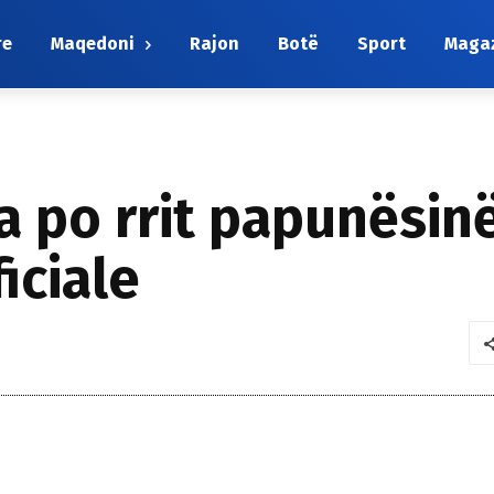
re
Maqedoni
Rajon
Botë
Sport
Maga
 po rrit papunësinë t
ficiale