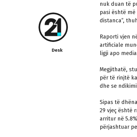
nuk duan të pu
pasi është më 
distanca”, thu
Raporti vjen n
artificiale mu
Desk
ligji apo medi
Megjithatë, st
për të rinjtë k
dhe se ndikimi 
Sipas të dhën
29 vjeç është 
arritur në 5.8%
përjashtuar p