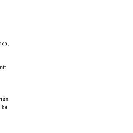
nca,
mit
shën
 ka