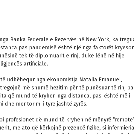
i nga Banka Federale e Rezervës në New York, ka tregu
istanca pas pandemisë është një nga faktorët kryesor
unësinë tek të diplomuarit e rinj, duke lënë në hije
ligjencës artificiale.
t të udhëhequr nga ekonomistja Natalia Emanuel,
tregojnë më shumë hezitim për të punësuar të rinj pa
ita që mund të kryhen nga distanca, pasi është më i
mi dhe mentorimi i tyre jashtë zyrës.
oi profesionet që mund të kryhen në mënyrë “remote”,
tuerit, me ato që kërkojnë prezencë fizike, si infermieria