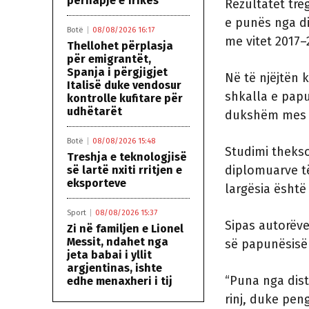
përhapje e frikës
Rezultatet tre
e punës nga di
Botë
08/08/2026 16:17
me vitet 2017–
Thellohet përplasja
për emigrantët,
Spanja i përgjigjet
Në të njëjtën 
Italisë duke vendosur
shkalla e papu
kontrolle kufitare për
udhëtarët
dukshëm mes 
Botë
08/08/2026 15:48
Studimi theks
Treshja e teknologjisë
diplomuarve të
së lartë nxiti rritjen e
eksporteve
largësia është
Sport
08/08/2026 15:37
Sipas autorëve,
Zi në familjen e Lionel
Messit, ndahet nga
së papunësisë 
jeta babai i yllit
argjentinas, ishte
“Puna nga dis
edhe menaxheri i tij
rinj, duke pen