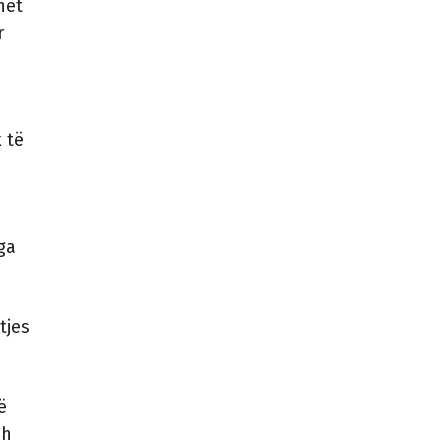
net
r
 të
ga
tjes
ë
sh