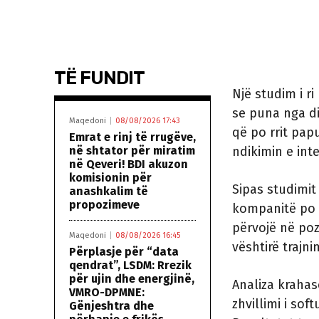
TË FUNDIT
Një studim i r
se puna nga d
Maqedoni
08/08/2026 17:43
që po rrit pap
Emrat e rinj të rrugëve,
në shtator për miratim
ndikimin e inte
në Qeveri! BDI akuzon
komisionin për
Sipas studimi
anashkalim të
propozimeve
kompanitë po 
përvojë në poz
Maqedoni
08/08/2026 16:45
vështirë trajni
Përplasje për “data
qendrat”, LSDM: Rrezik
për ujin dhe energjinë,
Analiza krahas
VMRO-DPMNE:
zhvillimi i sof
Gënjeshtra dhe