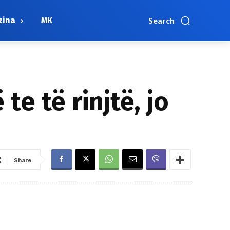
zina
МК
Search
e të rinjtë, jo
Share