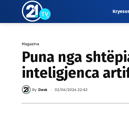
Kryeso
Magazina
Puna nga shtëpia
inteligjenca arti
By
Desk
02/06/2026 22:42