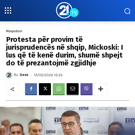
Maqedoni
Protesta për provim të
jurisprudencës në shqip, Mickoski: I
lus që të kenë durim, shumë shpejt
do të prezantojmë zgjidhje
By
Desk
13/05/2026 13:26