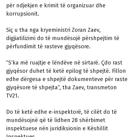
për ndjekjen e krimit të organizuar dhe
korrupsionit.
Siç u tha nga kryeministri Zoran Zaev,
digjiatilizimi do të mundësojë përshpejtim të
përfundimit të rasteve gjyqësore.
“S’ka më ruajtje e lëndëve në sirtarë. Çdo rast
gjyqësor duhet të ketë epilog të shpejtë. Fillon
edhe dërgesa e shpejtë dokumenteve për raste
gjyqësore të shpejta”, tha Zaev, transmeton
TV21.
Do të ketë edhe e-inspektorë, të cilët do të
mundësojnë që të lidhen 28 shërbimet
inspektuese nën juridiksionin e Këshillit
Inspektues.