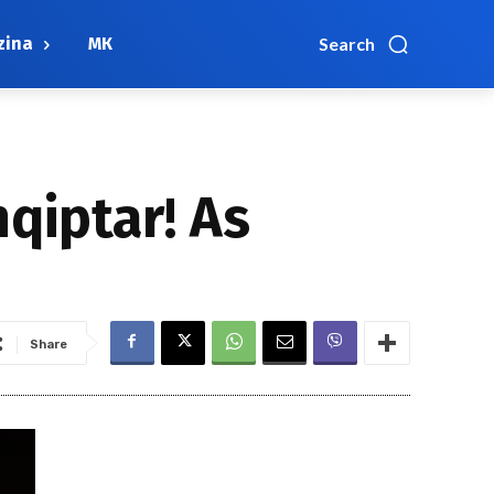
zina
МК
Search
qiptar! As
Share