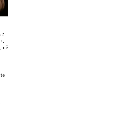
se
ik,
, në
 të
a