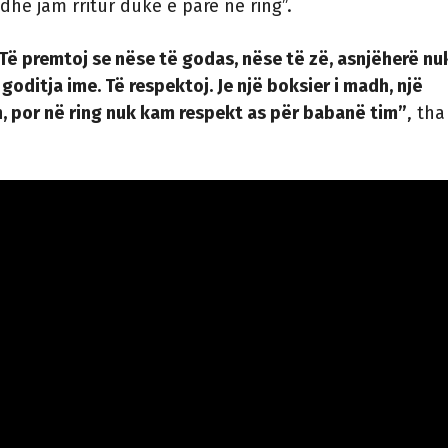
j dhe jam rritur duke e parë në ring”.
 Të premtoj se nëse të godas, nëse të zë, asnjëherë nu
 goditja ime. Të respektoj. Je një boksier i madh, një
h, por në ring nuk kam respekt as për babanë tim”
, tha