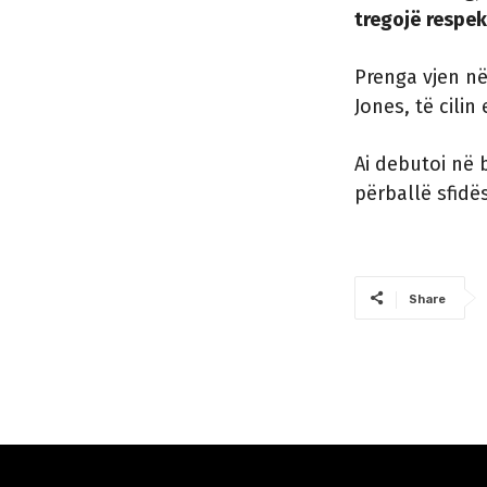
tregojë respek
Prenga vjen në
Jones, të cili
Ai debutoi në 
përballë sfidës
Share