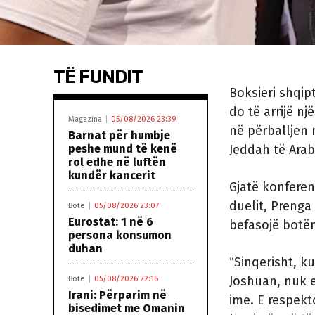
TË FUNDIT
Boksieri shqip
do të arrijë nj
Magazina
05/08/2026 23:39
në përballjen 
Barnat për humbje
peshe mund të kenë
Jeddah të Arab
rol edhe në luftën
kundër kancerit
Gjatë konferen
duelit, Prenga
Botë
05/08/2026 23:07
Eurostat: 1 në 6
befasojë botën
persona konsumon
duhan
“Sinqerisht, k
Joshuan, nuk e
Botë
05/08/2026 22:16
Irani: Përparim në
ime. E respekt
bisedimet me Omanin