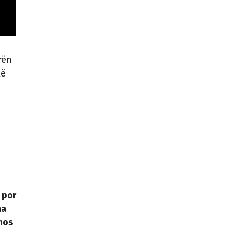
rën
kë
 por
ha
 mos