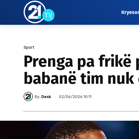
Kryeso
Sport
Prenga pa frikë 
babanë tim nuk 
By
Desk
02/06/2026 10:11