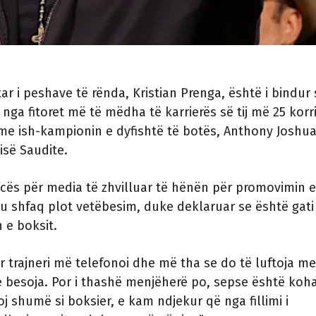
tar i peshave të rënda, Kristian Prenga, është i bindur 
ë nga fitoret më të mëdha të karrierës së tij më 25 korr
me ish-kampionin e dyfishtë të botës, Anthony Joshua
isë Saudite.
cës për media të zhvilluar të hënën për promovimin e
 u shfaq plot vetëbesim, duke deklaruar se është gati
 e boksit.
ur trajneri më telefonoi dhe më tha se do të luftoja me
 besoja. Por i thashë menjëherë po, sepse është koh
oj shumë si boksier, e kam ndjekur që nga fillimi i