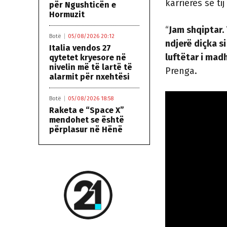
karrierës së ti
për Ngushticën e
Hormuzit
“
Jam shqiptar.
Botë
05/08/2026 20:12
ndjerë diçka si
Italia vendos 27
luftëtar i mad
qytetet kryesore në
nivelin më të lartë të
Prenga.
alarmit për nxehtësi
Botë
05/08/2026 18:58
Raketa e “Space X”
mendohet se është
përplasur në Hënë