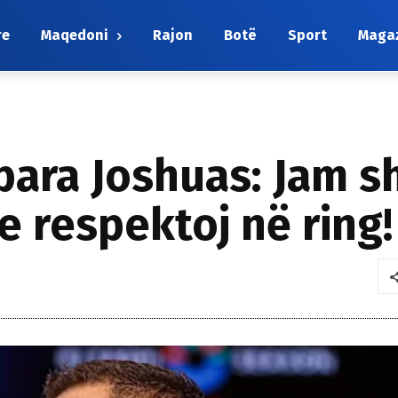
re
Maqedoni
Rajon
Botë
Sport
Maga
para Joshuas: Jam sh
e respektoj në ring!