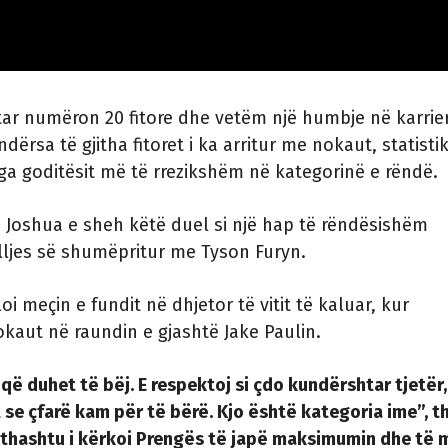
tar numëron 20 fitore dhe vetëm një humbje në karrie
ndërsa të gjitha fitoret i ka arritur me nokaut, statisti
ga goditësit më të rrezikshëm në kategorinë e rëndë.
, Joshua e sheh këtë duel si një hap të rëndësishëm
lljes së shumëpritur me Tyson Furyn.
loi meçin e fundit në dhjetor të vitit të kaluar, kur
aut në raundin e gjashtë Jake Paulin.
 që duhet të bëj. E respektoj si çdo kundërshtar tjetër,
t se çfarë kam për të bërë. Kjo është kategoria ime”, t
 gjithashtu i kërkoi Prengës të japë maksimumin dhe të