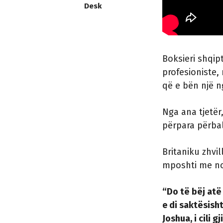
Desk
Boksieri shqip
profesioniste, 
që e bën një n
Nga ana tjetër
përpara përba
Britaniku zhvil
mposhti me nok
“Do të bëj atë
e di saktësish
Joshua, i cili