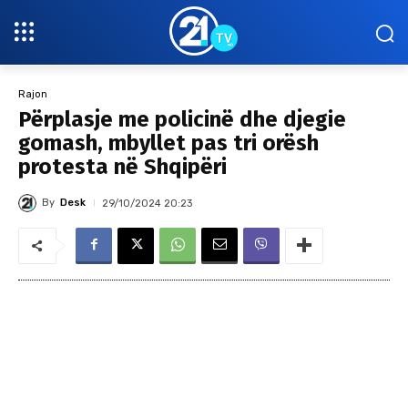
Rajon
Përplasje me policinë dhe djegie
gomash, mbyllet pas tri orësh
protesta në Shqipëri
By
Desk
29/10/2024 20:23