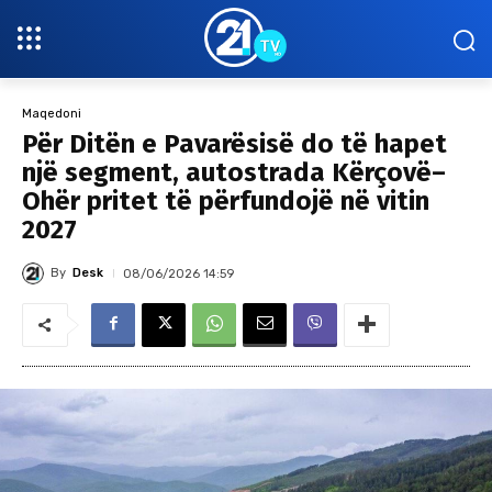
Maqedoni
Për Ditën e Pavarësisë do të hapet
një segment, autostrada Kërçovë–
Ohër pritet të përfundojë në vitin
2027
By
Desk
08/06/2026 14:59