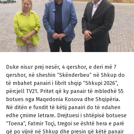
Duke nisur prej nesër, 4 qershor, e deri më 7
qershor, në sheshin “Skënderbeu” në Shkup do
të mbahet panairi i librit shqip “Shkupi 2026”,
përcjell TV21. Pritet që ky panair të mbledhë 55
botues nga Maqedonia Kosova dhe Shqipëria.
Në ditën e fundit të këtij panairi do të ndahen
edhe çmime letrare. Drejtuesi i shtëpisë botuese
“Toena”, Fatmir Toçi, tregoi se është hera e parë
që po vijnë në Shkup dhe presin që këtë panair