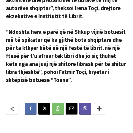
aktivitete dhe prezantime të librave të rinj të
autorëve shqiptar”, theksoi Irena Toçi, drejtore
ekzekutive e Institutit të Librit.
“Ndoshta hera e parë që në Shkup vijnë botuesit
më të spikatur që ka gjithë bota shqiptare dhe
për ta kthyer këtë në një festë të librit, në një
ftesë për t’u afruar tek libri dhe jo siç thuhet
këtu nga ana juaj një shitore librash për të shitur
libra thjeshtë”, pohoi Fatmir Toçi, kryetar i
shtëpisë botuese “Toena”.