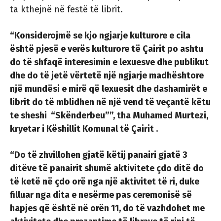
ta kthejnë në festë të librit.
“Konsiderojmë se kjo ngjarje kulturore e cila
është pjesë e verës kulturore të Çairit po ashtu
do të shfaqë interesimin e lexuesve dhe publikut
dhe do të jetë vërtetë një ngjarje madhështore
një mundësi e mirë që lexuesit dhe dashamirët e
librit do të mblidhen në një vend të veçantë këtu
te sheshi “Skënderbeu””, tha Muhamed Murtezi,
kryetar i Këshillit Komunal të Çairit .
“Do të zhvillohen gjatë këtij panairi gjatë 3
ditëve të panairit shumë aktivitete çdo ditë do
të ketë në çdo orë nga një aktivitet të ri, duke
filluar nga dita e nesërme pas ceremonisë së
hapjes që është në orën 11, do të vazhdohet me