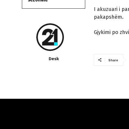
I akuzuari i p
pakapshëm.
Gjykimi po zhvi
Desk
Share