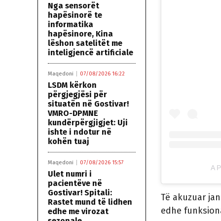
Nga sensorët
hapësinorë te
informatika
hapësinore, Kina
lëshon satelitët me
inteligjencë artificiale
Maqedoni
07/08/2026 16:22
LSDM kërkon
përgjegjësi për
situatën në Gostivar!
VMRO-DPMNE
kundërpërgjigjet: Uji
ishte i ndotur në
kohën tuaj
Maqedoni
07/08/2026 15:57
A 
Ulet numri i
pacientëve në
Gostivar! Spitali:
Të akuzuar jan
Rastet mund të lidhen
edhe funksiona
edhe me virozat
sezonale