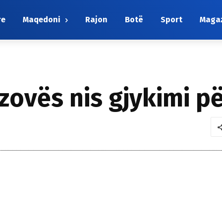
re
Maqedoni
Rajon
Botë
Sport
Maga
zovës nis gjykimi për