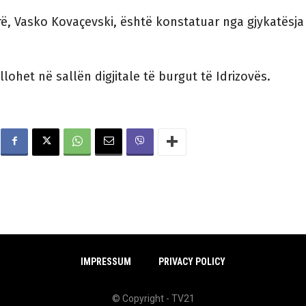
arë, Vasko Kovaçevski, është konstatuar nga gjykatësja s
llohet në sallën digjitale të burgut të Idrizovës.
IMPRESSUM
PRIVACY POLICY
© Copyright - TV21