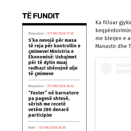
TË FUNDIT
Ka filluar gjyk
keqpërdorimin 
Maqedoni
07/08/2026 17:45
me blerjen e a
S’ka nevojë për masa
të reja për kontrollin e
Manastir dhe 
çmimeve! Ministria e
Ekonomisë: Ushqimet
për të dytin muaj
radhazi shënojnë ulje
të çmimeve
Maqedoni
07/08/2026 16:42
“Foster” në barnatore
pa pagesë shtesë,
sërish me recetë
vetëm 280 denarë
participim
Botë
07/08/2026 16:35