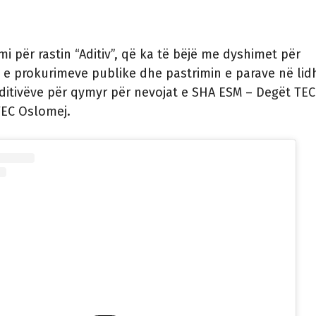
imi për rastin “Aditiv”, që ka të bëjë me dyshimet për
e prokurimeve publike dhe pastrimin e parave në lid
ditivëve për qymyr për nevojat e SHA ESM – Degët TEC
TEC Oslomej.