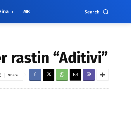
zina
МК
Search
 rastin “Aditivi”
Share