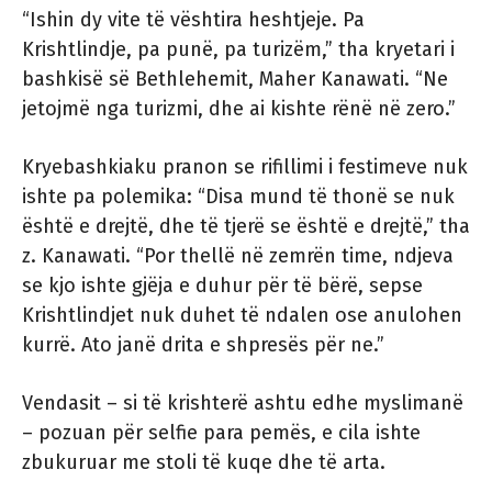
“Ishin dy vite të vështira heshtjeje. Pa
Krishtlindje, pa punë, pa turizëm,” tha kryetari i
bashkisë së Bethlehemit, Maher Kanawati. “Ne
jetojmë nga turizmi, dhe ai kishte rënë në zero.”
Kryebashkiaku pranon se rifillimi i festimeve nuk
ishte pa polemika: “Disa mund të thonë se nuk
është e drejtë, dhe të tjerë se është e drejtë,” tha
z. Kanawati. “Por thellë në zemrën time, ndjeva
se kjo ishte gjëja e duhur për të bërë, sepse
Krishtlindjet nuk duhet të ndalen ose anulohen
kurrë. Ato janë drita e shpresës për ne.”
Vendasit – si të krishterë ashtu edhe myslimanë
– pozuan për selfie para pemës, e cila ishte
zbukuruar me stoli të kuqe dhe të arta.