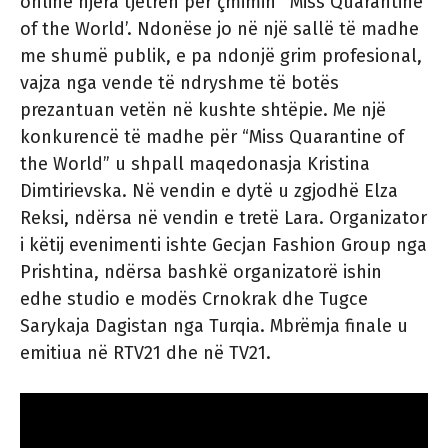
online njëra tjetrën për çmimin ‘ Miss Quarantine
of the World’. Ndonëse jo në një sallë të madhe
me shumë publik, e pa ndonjë grim profesional,
vajza nga vende të ndryshme të botës
prezantuan vetën në kushte shtëpie. Me një
konkurencë të madhe për “Miss Quarantine of
the World” u shpall maqedonasja Kristina
Dimtirievska. Në vendin e dytë u zgjodhë Elza
Reksi, ndërsa në vendin e tretë Lara. Organizator
i këtij evenimenti ishte Gecjan Fashion Group nga
Prishtina, ndërsa bashkë organizatorë ishin
edhe studio e modës Crnokrak dhe Tugce
Sarykaja Dagistan nga Turqia. Mbrëmja finale u
emitiua në RTV21 dhe në TV21.