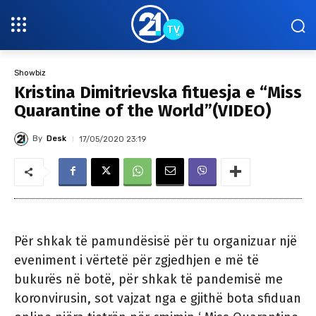
Showbiz
Kristina Dimitrievska fituesja e “Miss
Quarantine of the World”(VIDEO)
By
Desk
17/05/2020 23:19
Për shkak të pamundësisë për tu organizuar një
eveniment i vërtetë për zgjedhjen e më të
bukurës në botë, për shkak të pandemisë me
koronvirusin, sot vajzat nga e gjithë bota sfiduan