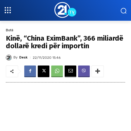
Botë
Kinë, “China EximBank”, 366 miliardë
dollarë kredi për importin
By
Desk
22/11/2020 15:46