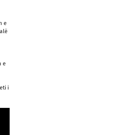
n e
alë
n e
ti i