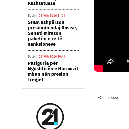
Kushtetuese
Botë
08/08/2026 11:01
SHBA ashpërson
presionin ndaj Rusisë,
Senati miraton
paketën e re të
sanksioneve
Botë
08/08/2026 10:41
Pasiguria për
Ngushticën e Hormuzit
mban nën presion
tregjet
Share