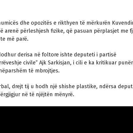
humicës dhe opozitës e rikthyen të mërkurën Kuvendi
ë arenë përleshjesh fizike, që pasuan përplasjet me fj
ite më parë.
dodhur derisa në foltore ishte deputeti i partisë
rëveshje civile” Ajk Sarkisjan, i cili e ka kritikuar punë
 mëparshëm të mbrojtjes.
bal, drejt tij u hodh një shishe plastike, ndërsa depute
rgjigjur në të njëjtën mënyrë.