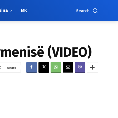
zina
МК
Search
rmenisë (VIDEO)
Share