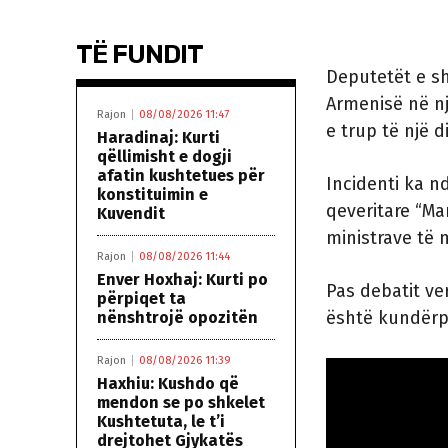
TË FUNDIT
Deputetët e s
Armenisë në nj
Rajon
08/08/2026 11:47
e trup të një d
Haradinaj: Kurti
qëllimisht e dogji
afatin kushtetues për
Incidenti ka n
konstituimin e
qeveritare “Mar
Kuvendit
ministrave të
Rajon
08/08/2026 11:44
Enver Hoxhaj: Kurti po
Pas debatit ver
përpiqet ta
është kundërpë
nënshtrojë opozitën
Rajon
08/08/2026 11:39
Haxhiu: Kushdo që
mendon se po shkelet
Kushtetuta, le t’i
drejtohet Gjykatës