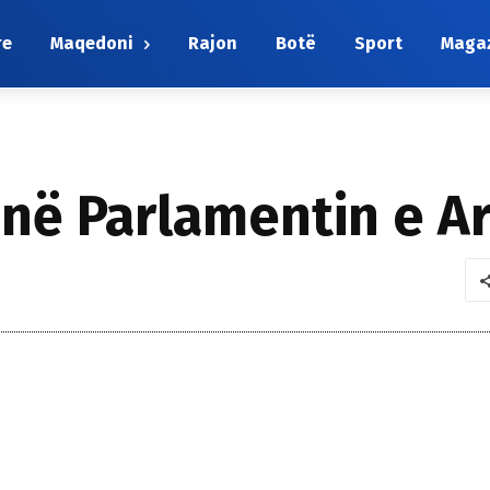
re
Maqedoni
Rajon
Botë
Sport
Maga
 në Parlamentin e A