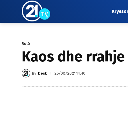
Kryeso
Botë
Kaos dhe rrahje
By
Desk
25/08/2021 14:40